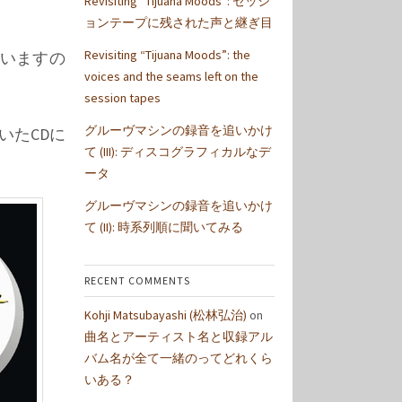
Revisiting “Tijuana Moods”: セッシ
ョンテープに残された声と継ぎ目
Revisiting “Tijuana Moods”: the
いますの
voices and the seams left on the
session tapes
グルーヴマシンの録音を追いかけ
ていたCDに
て (III): ディスコグラフィカルなデ
ータ
グルーヴマシンの録音を追いかけ
て (II): 時系列順に聞いてみる
RECENT COMMENTS
Kohji Matsubayashi (松林弘治)
on
曲名とアーティスト名と収録アル
バム名が全て一緒のってどれくら
いある？