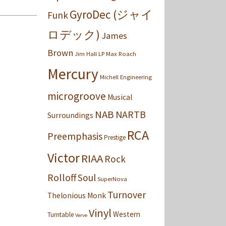
GyroDec (ジャイ
Funk
ロデック)
James
Brown
Jim Hall
LP
Max Roach
Mercury
Michell Engineering
microgroove
Musical
NAB
NARTB
Surroundings
RCA
Preemphasis
Prestige
Victor
RIAA
Rock
Rolloff
Soul
SuperNova
Turnover
Thelonious Monk
Vinyl
Western
Turntable
Verve