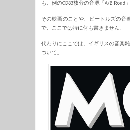
も、例のCD83枚分の音源「A/B R
その映画のことや、ビートルズの音
で、ここでは特に何も書きません。
代わりにここでは、イギリスの音楽雑誌 MO
ついて。