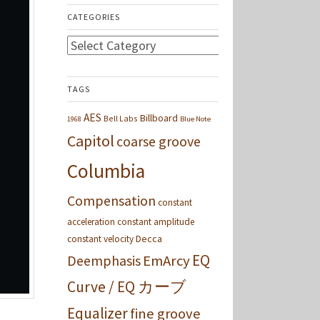
CATEGORIES
Categories
TAGS
AES
Billboard
Bell Labs
1968
Blue Note
Capitol
coarse groove
Columbia
Compensation
constant
acceleration
constant amplitude
Decca
constant velocity
EQ
Deemphasis
EmArcy
Curve / EQ カーブ
Equalizer
fine groove