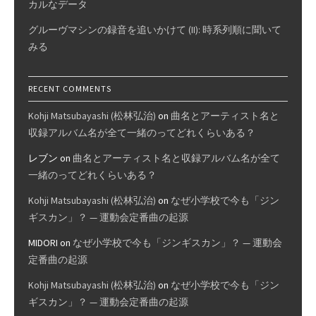
カルなデータ
グルーヴマシンの録音を追いかけて (II): 時系列順に聞いて
みる
RECENT COMMENTS
Kohji Matsubayashi (松林弘治)
on
曲名とアーティスト名と
収録アルバム名が全て一緒のってどれくらいある？
レブン
on
曲名とアーティスト名と収録アルバム名が全て
一緒のってどれくらいある？
Kohji Matsubayashi (松林弘治)
on
なぜ小学校で今も「ジン
ギスカン」？ — 運動会定番曲の起源
MIDORI
on
なぜ小学校で今も「ジンギスカン」？ — 運動会
定番曲の起源
Kohji Matsubayashi (松林弘治)
on
なぜ小学校で今も「ジン
ギスカン」？ — 運動会定番曲の起源