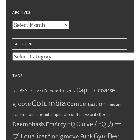
ARCHIVES
Archives
CATEGORIES
Categories
TAGS
Capitol
coarse
AES
Billboard
Bell Labs
1968
Blue Note
Columbia
groove
Compensation
constant
Decca
acceleration
constant amplitude
constant velocity
EQ Curve / EQ カー
Deemphasis
EmArcy
GyroDec
ブ
Equalizer
fine groove
Funk