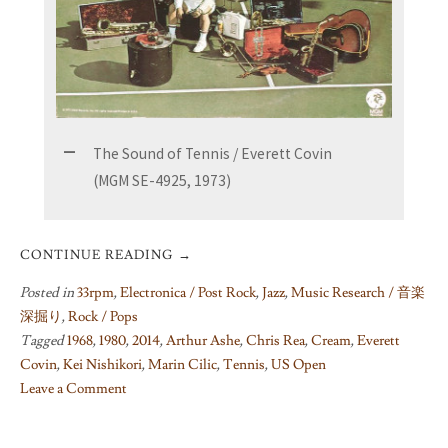
The Sound of Tennis / Everett Covin
(MGM SE-4925, 1973)
CONTINUE READING
→
Posted in
33rpm
,
Electronica / Post Rock
,
Jazz
,
Music Research / 音楽
深掘り
,
Rock / Pops
Tagged
1968
,
1980
,
2014
,
Arthur Ashe
,
Chris Rea
,
Cream
,
Everett
Covin
,
Kei Nishikori
,
Marin Cilic
,
Tennis
,
US Open
Leave a Comment
on
Tennis