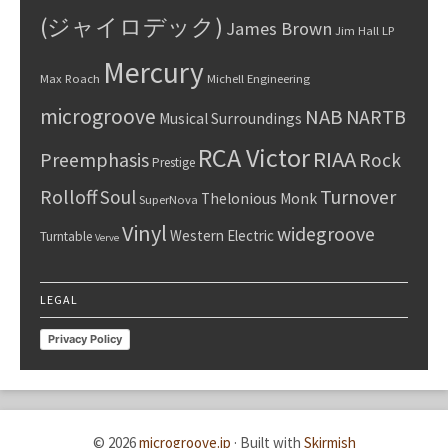
(ジャイロデック)
James Brown
Jim Hall
LP
Mercury
Max Roach
Michell Engineering
microgroove
NAB
NARTB
Musical Surroundings
RCA Victor
RIAA
Preemphasis
Rock
Prestige
Rolloff
Turnover
Soul
Thelonious Monk
SuperNova
Vinyl
widegroove
Western Electric
Turntable
Verve
LEGAL
Privacy Policy
© 2026
microgroove.jp
·
Built with
Skirmish