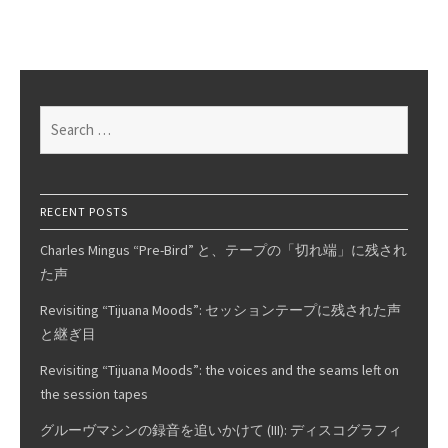
and
vinyl
records
Search
for:
RECENT POSTS
Charles Mingus “Pre-Bird” と、テープの「切れ端」に残され
た声
Revisiting “Tijuana Moods”: セッションテープに残された声
と継ぎ目
Revisiting “Tijuana Moods”: the voices and the seams left on
the session tapes
グルーヴマシンの録音を追いかけて (III): ディスコグラフィ