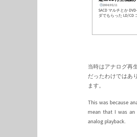
2004/05/11
SACD マルチとか 
ダでもらった LD/
もかれこれ 3年位こ
とほほ．とはいっても，当
未だに手の届かないいい
りあえずはこれで壊れ.
当時はアナログ再
だったわけではあ
ます。
This was because ana
mean that I was an “
analog playback.