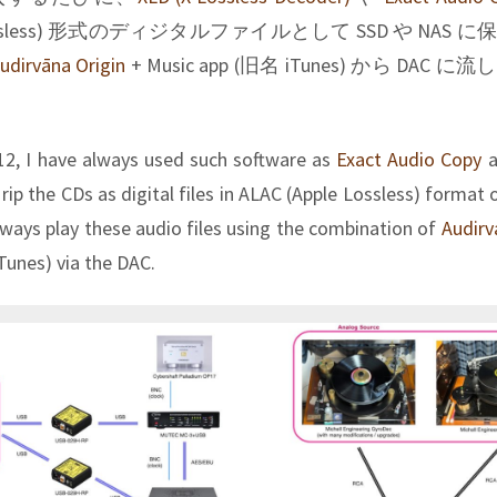
 Lossless) 形式のディジタルファイルとして SSD や NAS 
udirvāna Origin
+ Music app (旧名 iTunes) から DAC 
12, I have always used such software as
Exact Audio Copy
a
rip the CDs as digital files in ALAC (Apple Lossless) format
lways play these audio files using the combination of
Audirv
Tunes) via the DAC.