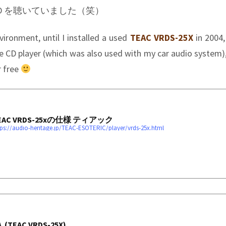
D を聴いていました（笑）
ironment, until I installed a used
TEAC VRDS-25X
in 2004,
e CD player (which was also used with my car audio system),
r free
EAC VRDS-25xの仕様 ティアック
tps://audio-heritage.jp/TEAC-ESOTERIC/player/vrds-25x.html
EAC VRDS-25X)