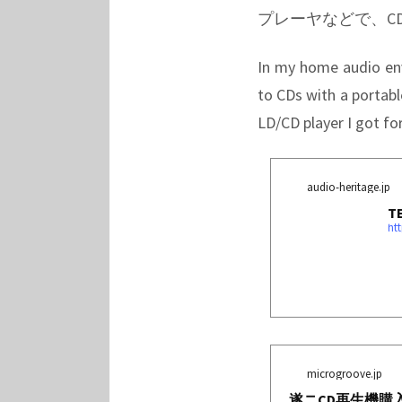
プレーヤなどで、C
In my home audio env
to CDs with a portabl
LD/CD player I got fo
audio-heritage.jp
T
ht
microgroove.jp
遂ニCD再生機購入 (T