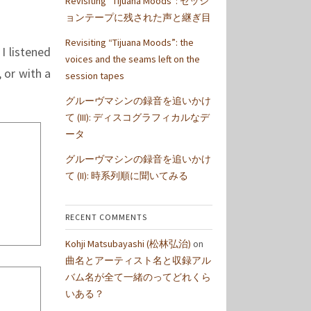
Revisiting “Tijuana Moods”: セッシ
ョンテープに残された声と継ぎ目
Revisiting “Tijuana Moods”: the
 I listened
voices and the seams left on the
 or with a
session tapes
グルーヴマシンの録音を追いかけ
て (III): ディスコグラフィカルなデ
ータ
グルーヴマシンの録音を追いかけ
て (II): 時系列順に聞いてみる
RECENT COMMENTS
Kohji Matsubayashi (松林弘治)
on
曲名とアーティスト名と収録アル
バム名が全て一緒のってどれくら
いある？