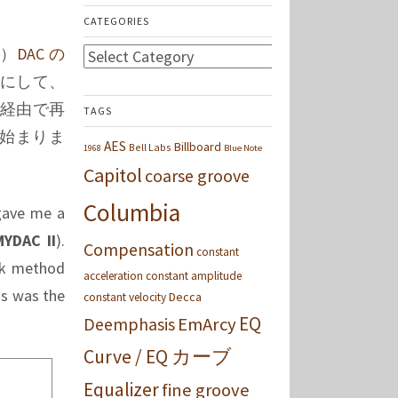
CATEGORIES
た）
DAC の
Categories
にして、
 経由で再
TAGS
始まりま
AES
Billboard
Bell Labs
1968
Blue Note
Capitol
coarse groove
Columbia
 gave me a
MYDAC II
).
Compensation
constant
ack method
acceleration
constant amplitude
is was the
Decca
constant velocity
EQ
Deemphasis
EmArcy
Curve / EQ カーブ
Equalizer
fine groove