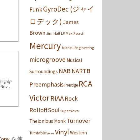
GyroDec (ジャイ
Funk
ロデック)
James
Brown
Jim Hall
LP
Max Roach
Mercury
Michell Engineering
microgroove
Musical
NAB
NARTB
Surroundings
RCA
highly-
Preemphasis
Prestige
rNova
ital-to
Victor
RIAA
 of him
Rock
Rolloff
Soul
SuperNova
Turnover
Thelonious Monk
Vinyl
Western
Turntable
Verve
Copy
を使