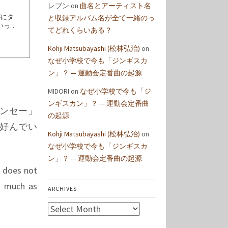
レブン
on
曲名とアーティスト名
がにタ
と収録アルバム名が全て一緒のっ
いって
てどれくらいある？
..
中古でも
Kohji Matsubayashi (松林弘治)
on
奴．と
なぜ小学校で今も「ジンギスカ
ン」？ — 運動会定番曲の起源
MIDORI
on
なぜ小学校で今も「ジ
ンギスカン」？ — 運動会定番曲
ンセー」
の起源
好んでい
Kohji Matsubayashi (松林弘治)
on
なぜ小学校で今も「ジンギスカ
ン」？ — 運動会定番曲の起源
t does not
as much as
ARCHIVES
Archives