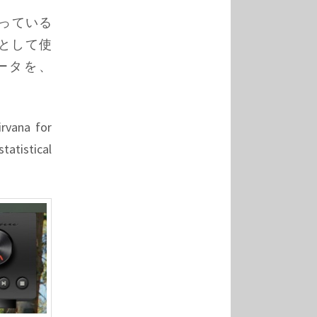
ドで使っている
ンドとして使
ータを、
irvana for
tatistical