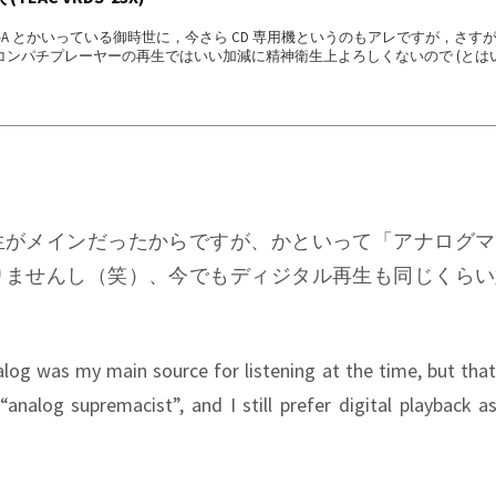
DVD-A とかいっている御時世に，今さら CD 専用機というのもアレですが，さす
CD コンパチプレーヤーの再生ではいい加減に精神衛生上よろしくないので (とは
れで我慢してた訳ですが) えいやと奮発してしまいました．金策をなんとかせねば.
初狙っていた ESOTERIC P-2s + D-3 の中古ではなく (さすがに 10年落ち
値段してます)，5年程前の一体型機種の中古です．TEAC VRDS-25X という
..
生がメインだったからですが、かといって「アナログマ
りませんし（笑）、今でもディジタル再生も同じくらい
log was my main source for listening at the time, but tha
analog supremacist”, and I still prefer digital playback 