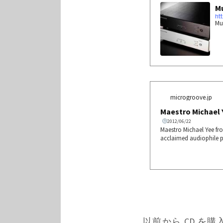
Mu
ht
Mu
microgroove.jp
Maestro Michael Y
2012/06/22
Maestro Michael Yee fr
acclaimed audiophile
/ SuperNova 2) and hand
-Analog Converter) wit
and his products since 
以前から CD を