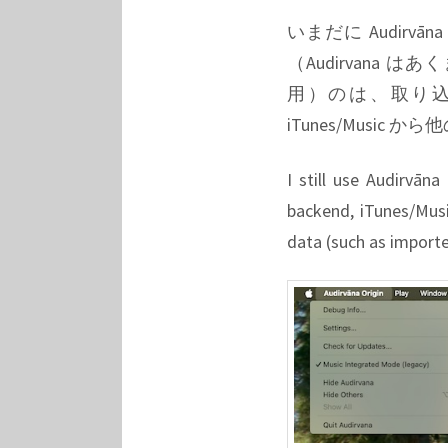
いまだに Audirvāna 
（Audirvana 
用）のは、取り
iTunes/Musi
I still use Audirvān
backend, iTunes/Musi
data (such as importe