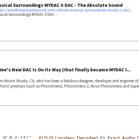
sical Surroundings MYDAC II DAC - The Absolute Sound
tps://www.theabsolutesound.com/articles/musical-surroundings-mydac-ii-dac/
sical Surroundings MYDAC II DAC -
ee's New DAC Is On Its Way (that finally became MYDAC I...
om Mount Shasta, CA, who has been a fabulous designer, developer and engineer of 
 phono preamps (such as Phonomena, Phonomena 2, Nova Phonomena and Supe
ful of power amplifiers, has been working very earnestly to develop a new DAC (Dig
h a very new technique and method. I (living in Tokyo, Japan) have been a huge fan
I bought a second-hand unit of Musical Sur...
購入するたびに、
XLD (X Lossless Decoder)
や
Exact Audio 