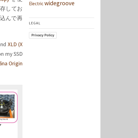
widegroove
Electric
に保存してお
に流し込んで再
LEGAL
Privacy Policy
nd
XLD (X
 on my SSD
āna Origin