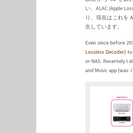
い、ALAC (Apple
り、現在はこれを
A
生しています。
Even since before 20
Lossless Decoder)
to 
or NAS. Recentely I a
and Music app (was: i