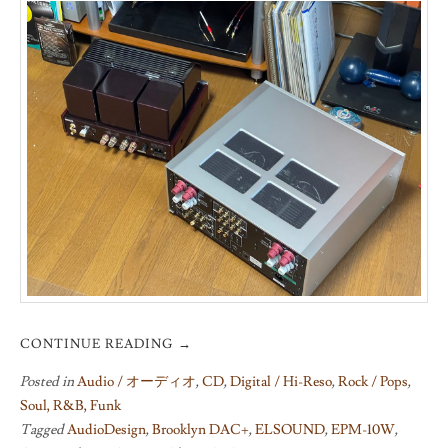
CONTINUE READING
→
Posted in
Audio / オーディオ
,
CD
,
Digital / Hi-Reso
,
Rock / Pops
,
Soul, R&B, Funk
Tagged
AudioDesign
,
Brooklyn DAC+
,
ELSOUND
,
EPM-10W
,