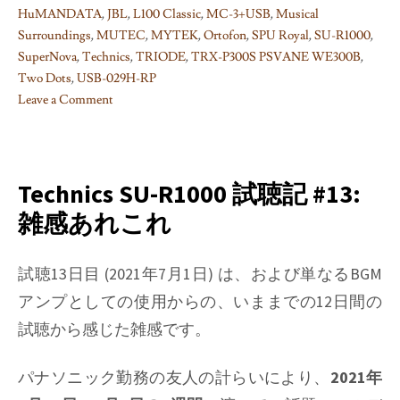
HuMANDATA
,
JBL
,
L100 Classic
,
MC-3+USB
,
Musical
Surroundings
,
MUTEC
,
MYTEK
,
Ortofon
,
SPU Royal
,
SU-R1000
,
SuperNova
,
Technics
,
TRIODE
,
TRX-P300S PSVANE WE300B
,
Two Dots
,
USB-029H-RP
Leave a Comment
on
Technics
SU-
R1000
Technics SU-R1000 試聴記 #13:
試
雑感あれこれ
聴
記
#14:
試聴13日目 (2021年7月1日) は、および単なるBGM
総
アンプとしての使用からの、いままでの12日間の
論
試聴から感じた雑感です。
と
後
パナソニック勤務の友人の計らいにより、
2021年
日
談