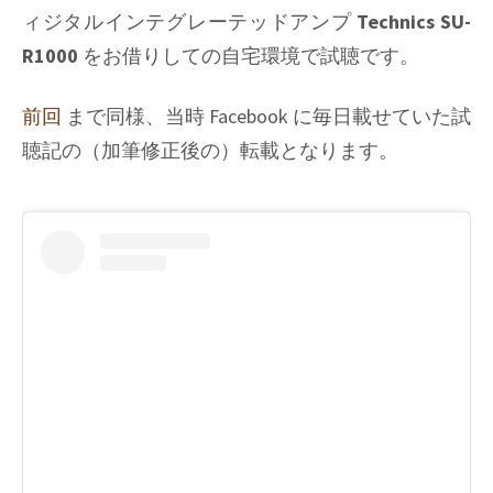
コ
ィジタルインテグレーテッドアンプ
Technics SU-
で
R1000
をお借りしての自宅環境で試聴です。
レ
コ
ー
前回
まで同様、当時 Facebook に毎日載せていた試
ド
聴記の（加筆修正後の）転載となります。
試
聴