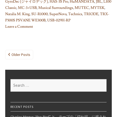
GyroDec (ジャイロデック)
,
HAS-3S Pro
,
HuMANDATA
,
JBL
,
L100
Classic
,
MC-3+USB
,
Musical Surroundings
,
MUTEC
,
MYTEK
,
Natalia M. King
,
SU-R1000
,
SuperNova
,
Technics
,
TRIODE
,
TRX-
P300S PSVANE WE300B
,
USB-029H-RP
Leave a Comment
on
Technics
SU-
R1000
Posts
Older Posts
試
navigation
聴
記
#02:
Search
LAPC
for:
補
正
テ
RECENT POSTS
ス
ト
Charles Mingus “Pre-Bird” と、テープの「切れ端」に残され