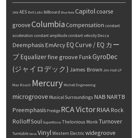
Capitol
coarse
AES
Billboard
Bell Labs
1968
Blue Note
Columbia
groove
Compensation
constant
Decca
acceleration
constant amplitude
constant velocity
EQ Curve / EQ カー
Deemphasis
EmArcy
GyroDec
ブ
Equalizer
fine groove
Funk
(ジャイロデック)
James Brown
Jim Hall
LP
Mercury
Max Roach
Michell Engineering
microgroove
NAB
NARTB
Musical Surroundings
RCA Victor
RIAA
Preemphasis
Rock
Prestige
Rolloff
Turnover
Soul
Thelonious Monk
SuperNova
Vinyl
widegroove
Western Electric
Turntable
Verve