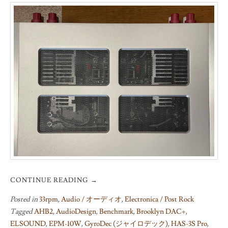
CONTINUE READING
→
Posted in
33rpm
,
Audio / オーディオ
,
Electronica / Post Rock
Tagged
AHB2
,
AudioDesign
,
Benchmark
,
Brooklyn DAC+
,
ELSOUND
,
EPM-10W
,
GyroDec (ジャイロデック)
,
HAS-3S Pro
,