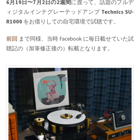
6月19日〜7月2日の2週間
に渡って、話題のフルデ
ォ
ノ
ィジタルインテグレーテッドアンプ
Technics SU-
イ
R1000
をお借りしての自宅環境で試聴です。
コ
(補
前回
まで同様、当時 Facebook に毎日載せていた試
正
聴記の（加筆修正後の）転載となります。
前)