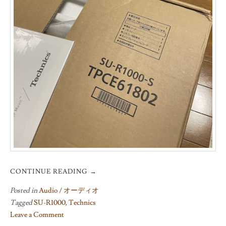
CONTINUE READING
→
Posted in
Audio / オーディオ
Tagged
SU-R1000
,
Technics
Leave a Comment