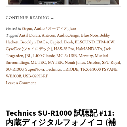
CONTINUE READING
→
Posted in
33rpm
,
Audio / オーディオ
,
Jazz
Tagged
Antal Dorati
,
Anticon
,
AudioDesign
,
Blue Note
,
Bobby
Hackett
,
Brooklyn DAC+
,
Capitol
,
Dosh
,
ELSOUND
,
EPM-10W
,
GyroDec (ジャイロデック)
,
HAS-3S Pro
,
HuMANDATA
,
Jack
Teagarden
,
JBL
,
L100 Classic
,
MC-3+USB
,
Mercury
,
Musical
Surroundings
,
MUTEC
,
MYTEK
,
Norah Jones
,
Ortofon
,
SPU Royal
,
SU-R1000
,
SuperNova
,
Technics
,
TRIODE
,
TRX-P300S PSVANE
WE300B
,
USB-029H-RP
Leave a Comment
on
Technics
SU-
R1000
Technics SU-R1000 試聴記 #11:
試
内蔵ディジタルフォノイコ (補
聴