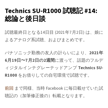
I
learned
Technics SU-R1000 試聴記 #14:
on
総論と後日談
Phono
EQ
curves,
試聴最終日となる14日目 (2021年7月2日) は、娘に
Pt.
よるアナログ系試聴、およびまとめです。
23
パナソニック勤務の友人の計らいにより、
2021年
6月19日〜7月2日の2週間
に渡って、話題のフルデ
ィジタルインテグレーテッドアンプ
Technics SU-
R1000
をお借りしての自宅環境で試聴です。
前回
まで同様、当時 Facebook に毎日載せていた試
聴記の（加筆修正後の）転載となります。