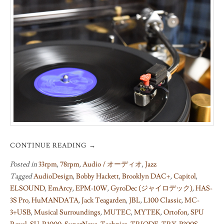
CONTINUE READING
→
Posted in
33rpm
,
78rpm
,
Audio / オーディオ
,
Jazz
Tagged
AudioDesign
,
Bobby Hackett
,
Brooklyn DAC+
,
Capitol
,
ELSOUND
,
EmArcy
,
EPM-10W
,
GyroDec (ジャイロデック)
,
HAS-
3S Pro
,
HuMANDATA
,
Jack Teagarden
,
JBL
,
L100 Classic
,
MC-
3+USB
,
Musical Surroundings
,
MUTEC
,
MYTEK
,
Ortofon
,
SPU