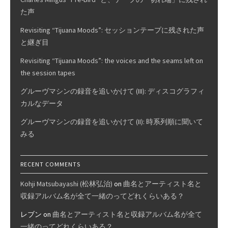
た声
Revisiting “Tijuana Moods”: セッションテープに残された声
と継ぎ目
Revisiting “Tijuana Moods”: the voices and the seams left on
the session tapes
グルーヴマシンの録音を追いかけて (III): ディスコグラフィ
カルなデータ
グルーヴマシンの録音を追いかけて (II): 時系列順に聞いて
みる
RECENT COMMENTS
Kohji Matsubayashi (松林弘治)
on
曲名とアーティスト名と
収録アルバム名が全て一緒のってどれくらいある？
レブン
on
曲名とアーティスト名と収録アルバム名が全て
一緒のってどれくらいある？