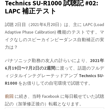
R1000
Technics SU-R1000 試聴記 #02:
試
LAPC 補正テスト
聴
記
#03:
試聴 2日目（2021年6月20日）は、主に LAPC (Load
USB
Adaptive Phase Calibration) 機能のテストです。マ
デ
イクなしのスピーカインピーダンス自動補正の実
ィ
力は？
ジ
タ
ル
パナソニック勤務の友人の計らいにより、
2021年
入
6月19日〜7月2日の2週間
に渡って、話題のフルデ
力
ィジタルインテグレーテッドアンプ
Technics SU-
で
試
R1000
をお借りしての自宅環境で試聴です。
聴
前回
に続き、当時 Facebook に毎日載せていた試聴
記の（加筆修正後の）転載となります。