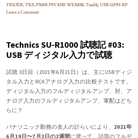
TRIODE
,
TRX-P300S PSVANE WE300B
,
Tzadik
,
USB-029H-RP
Leave a Comment
on
Technics
SU-
R1000
Technics SU-R1000 試聴記 #03:
試
USB ディジタル入力で試聴
聴
記
#04/#05:
試聴 3日目（2021年6月21日）は、主にUSBディジ
S/PDIF
タル入力とRCAアナログ入力の比較テストです。
入
ディジタル入力のフルディジタルアンプ、対、ア
力
ナログ入力のフルディジタルアンプ、軍配はどち
で
試
らに？
聴
パナソニック勤務の友人の計らいにより、
2021年
6月19日〜7月2日の2週間
に渡って、話題のフルデ