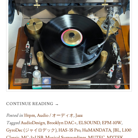
聴
CONTINUE READING
→
Posted in
33rpm
,
Audio / オーディオ
,
Jazz
Tagged
AudioDesign
,
Brooklyn DAC+
,
ELSOUND
,
EPM-10W
,
GyroDec (ジャイロデック)
,
HAS-3S Pro
,
HuMANDATA
,
JBL
,
L100
Classic
,
MC-3+USB
,
Musical Surroundings
,
MUTEC
,
MYTEK
,