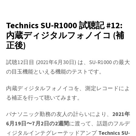
on
Technics
SU-
R1000
Technics SU-R1000 試聴記 #12:
試
内蔵ディジタルフォノイコ (補
聴
正後)
記
#13:
雑
試聴12日目 (2021年6月30日) は、SU-R1000 の最大
感
の目玉機能といえる機能のテストです。
あ
れ
内蔵ディジタルフォノイコを、測定レコードによ
こ
れ
る補正を行って聴いてみます。
パナソニック勤務の友人の計らいにより、
2021年
6月19日〜7月2日の2週間
に渡って、話題のフルデ
ィジタルインテグレーテッドアンプ
Technics SU-