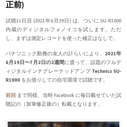
正前)
記
#12:
内
試聴11日目 (2021年6月29日) は、ついに SU-R1000
蔵
内蔵のディジタルフォノイコを試します。ただ
デ
し、まずは測定レコードを使った補正はなしで。
ィ
ジ
タ
パナソニック勤務の友人の計らいにより、
2021年
ル
6月19日〜7月2日の2週間
に渡って、話題のフルデ
フ
ィジタルインテグレーテッドアンプ
Technics SU-
ォ
ノ
R1000
をお借りしての自宅環境で試聴です。
イ
コ
前回
まで同様、当時 Facebook に毎日載せていた試
(補
聴記の（加筆修正後の）転載となります。
正
後)