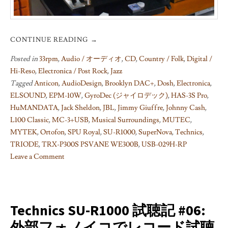
CONTINUE READING
→
Posted in
33rpm
,
Audio / オーディオ
,
CD
,
Country / Folk
,
Digital /
Hi-Reso
,
Electronica / Post Rock
,
Jazz
Tagged
Anticon
,
AudioDesign
,
Brooklyn DAC+
,
Dosh
,
Electronica
,
ELSOUND
,
EPM-10W
,
GyroDec (ジャイロデック)
,
HAS-3S Pro
,
HuMANDATA
,
Jack Sheldon
,
JBL
,
Jimmy Giuffre
,
Johnny Cash
,
L100 Classic
,
MC-3+USB
,
Musical Surroundings
,
MUTEC
,
MYTEK
,
Ortofon
,
SPU Royal
,
SU-R1000
,
SuperNova
,
Technics
,
TRIODE
,
TRX-P300S PSVANE WE300B
,
USB-029H-RP
Leave a Comment
on
Technics
SU-
R1000
Technics SU-R1000 試聴記 #06:
試
外部フォノイコでレコード試聴