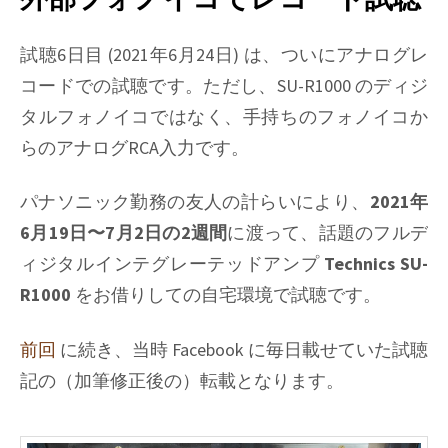
聴
記
#07/#08/#09/#10:
試聴6日目 (2021年6月24日) は、ついにアナログレ
引
コードでの試聴です。ただし、SU-R1000 のディジ
き
タルフォノイコではなく、手持ちのフォノイコか
続
らのアナログRCA入力です。
き
ア
ナ
パナソニック勤務の友人の計らいにより、
2021年
ロ
6月19日〜7月2日の2週間
に渡って、話題のフルデ
グ
ィジタルインテグレーテッドアンプ
Technics SU-
入
力
R1000
をお借りしての自宅環境で試聴です。
で
レ
前回
に続き、当時 Facebook に毎日載せていた試聴
コ
記の（加筆修正後の）転載となります。
ー
ド
試