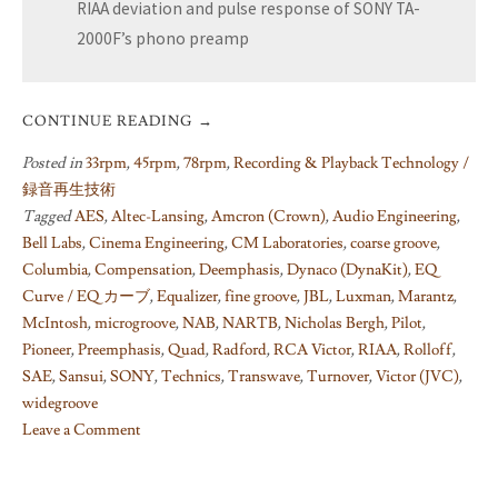
RIAA deviation and pulse response of SONY TA-
2000F’s phono preamp
CONTINUE READING
→
Posted in
33rpm
,
45rpm
,
78rpm
,
Recording & Playback Technology /
録音再生技術
Tagged
AES
,
Altec-Lansing
,
Amcron (Crown)
,
Audio Engineering
,
Bell Labs
,
Cinema Engineering
,
CM Laboratories
,
coarse groove
,
Columbia
,
Compensation
,
Deemphasis
,
Dynaco (DynaKit)
,
EQ
Curve / EQ カーブ
,
Equalizer
,
fine groove
,
JBL
,
Luxman
,
Marantz
,
McIntosh
,
microgroove
,
NAB
,
NARTB
,
Nicholas Bergh
,
Pilot
,
Pioneer
,
Preemphasis
,
Quad
,
Radford
,
RCA Victor
,
RIAA
,
Rolloff
,
SAE
,
Sansui
,
SONY
,
Technics
,
Transwave
,
Turnover
,
Victor (JVC)
,
widegroove
Leave a Comment
on
Things