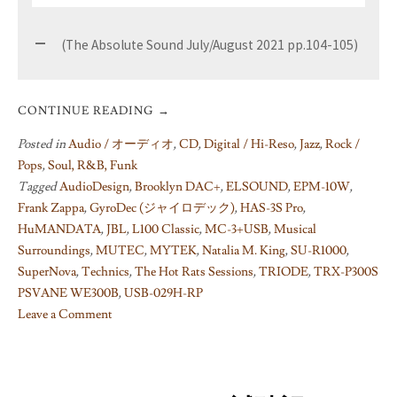
(The Absolute Sound July/August 2021 pp.104-105)
CONTINUE READING
→
Posted in
Audio / オーディオ
,
CD
,
Digital / Hi-Reso
,
Jazz
,
Rock /
Pops
,
Soul, R&B, Funk
Tagged
AudioDesign
,
Brooklyn DAC+
,
ELSOUND
,
EPM-10W
,
Frank Zappa
,
GyroDec (ジャイロデック)
,
HAS-3S Pro
,
HuMANDATA
,
JBL
,
L100 Classic
,
MC-3+USB
,
Musical
Surroundings
,
MUTEC
,
MYTEK
,
Natalia M. King
,
SU-R1000
,
SuperNova
,
Technics
,
The Hot Rats Sessions
,
TRIODE
,
TRX-P300S
PSVANE WE300B
,
USB-029H-RP
Leave a Comment
on
Technics
SU-