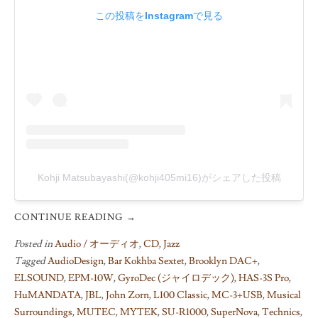
この投稿をInstagramで見る
Kohji Matsubayashi(@kohji405mi16)がシェアした投稿
CONTINUE READING
→
Posted in
Audio / オーディオ
,
CD
,
Jazz
Tagged
AudioDesign
,
Bar Kokhba Sextet
,
Brooklyn DAC+
,
ELSOUND
,
EPM-10W
,
GyroDec (ジャイロデック)
,
HAS-3S Pro
,
HuMANDATA
,
JBL
,
John Zorn
,
L100 Classic
,
MC-3+USB
,
Musical
Surroundings
,
MUTEC
,
MYTEK
,
SU-R1000
,
SuperNova
,
Technics
,