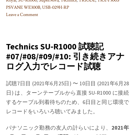
Royal
,
SU-R1000
,
SuperNova
,
Technics
,
TRIODE
,
TRX-P300S
PSVANE WE300B
,
USB-029H-RP
Leave a Comment
on
Technics
SU-
R1000
Technics SU-R1000 試聴記
試
#07/#08/#09/#10: 引き続きアナ
聴
ログ入力でレコード試聴
記
#11:
内
試聴7日目 (2021年6月25日) 〜 10日目 (2021年6月28
蔵
日) は、ターンテーブルから直接 SU-R1000 に接続
デ
するケーブル到着待ちのため、6日目と同じ環境で
ィ
ジ
レコードをいろいろ聴いてみました。
タ
ル
パナソニック勤務の友人の計らいにより、
2021年
フ