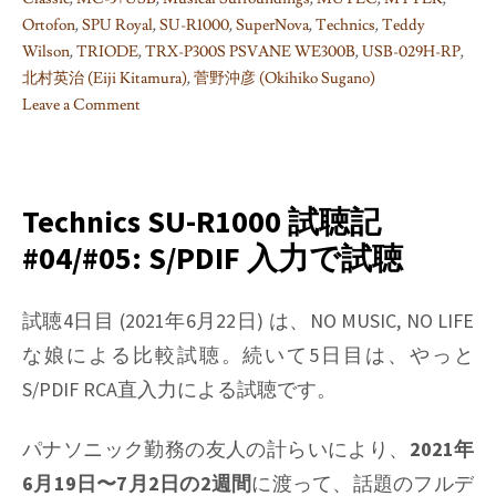
Ortofon
,
SPU Royal
,
SU-R1000
,
SuperNova
,
Technics
,
Teddy
Wilson
,
TRIODE
,
TRX-P300S PSVANE WE300B
,
USB-029H-RP
,
北村英治 (Eiji Kitamura)
,
菅野沖彦 (Okihiko Sugano)
Leave a Comment
on
Technics
SU-
R1000
Technics SU-R1000 試聴記
試
#04/#05: S/PDIF 入力で試聴
聴
記
#06:
試聴4日目 (2021年6月22日) は、NO MUSIC, NO LIFE
外
な娘による比較試聴。続いて5日目は、やっと
部
S/PDIF RCA直入力による試聴です。
フ
ォ
パナソニック勤務の友人の計らいにより、
2021年
ノ
イ
6月19日〜7月2日の2週間
に渡って、話題のフルデ