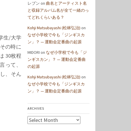
レブン
on
曲名とアーティスト名
と収録アルバム名が全て一緒のっ
てどれくらいある？
Kohji Matsubayashi (松林弘治)
on
なぜ小学校で今も「ジンギスカ
大学生/大学
ン」？ — 運動会定番曲の起源
はその時に
MIDORI
on
なぜ小学校で今も「ジ
 30枚程
ンギスカン」？ — 運動会定番曲
直言って、
の起源
ですし、そん
Kohji Matsubayashi (松林弘治)
on
なぜ小学校で今も「ジンギスカ
ン」？ — 運動会定番曲の起源
ARCHIVES
Archives