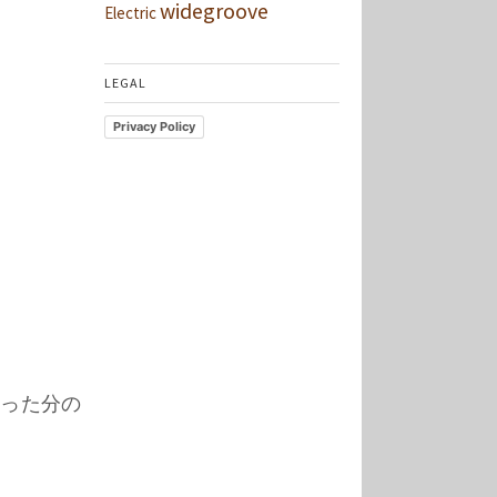
widegroove
Electric
LEGAL
Privacy Policy
った分の