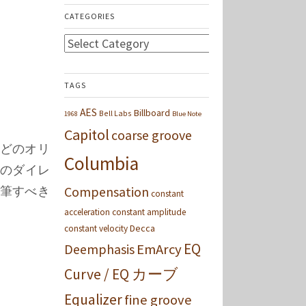
CATEGORIES
Categories
TAGS
AES
Billboard
Bell Labs
1968
Blue Note
Capitol
coarse groove
どのオリ
Columbia
のダイレ
筆すべき
Compensation
constant
acceleration
constant amplitude
Decca
constant velocity
EQ
Deemphasis
EmArcy
Curve / EQ カーブ
Equalizer
fine groove