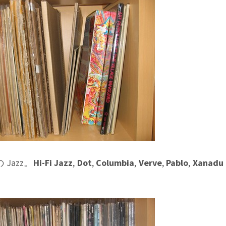
Jazz。
Hi-Fi Jazz
,
Dot
,
Columbia
,
Verve
,
Pablo
,
Xanadu