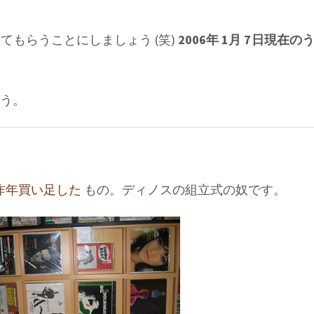
もらうことにしましょう (笑)
2006年 1月 7日現在
う。
昨年買い足した
もの。ディノスの組立式の奴です。