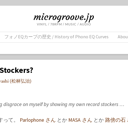
microgroove.jp
VINYL / 78RPM / MUSIC / AUDIO
フォノEQカーブの歴史 / History of Phono EQ Curves
Abou
Stockers?
ayashi (松林弘治)
ging disgrace on myself by showing my own record stockers …
すって。
Parlophone さん
とか
MASA さん
とか
路傍の石