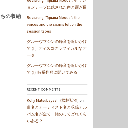
Revisiting “Tijuana Moods”: セッシ
ョンテープに残された声と継ぎ目
のうちの収納
Revisiting “Tijuana Moods”: the
voices and the seams left on the
session tapes
グルーヴマシンの録音を追いかけ
て (III): ディスコグラフィカルなデ
ータ
グルーヴマシンの録音を追いかけ
て (II): 時系列順に聞いてみる
RECENT COMMENTS
Kohji Matsubayashi (松林弘治)
on
曲名とアーティスト名と収録アル
バム名が全て一緒のってどれくら
いある？