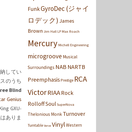
GyroDec (ジャイ
Funk
ロデック)
James
Brown
Jim Hall
LP
Max Roach
Mercury
Michell Engineering
microgroove
Musical
NAB
NARTB
Surroundings
納してい
RCA
Preemphasis
ースのうち
Prestige
ree Blind
Victor
RIAA
Rock
tar Genius
Rolloff
Soul
SuperNova
King GXU-
Turnover
Thelonious Monk
のはありま
Vinyl
Western
Turntable
Verve