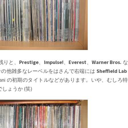
の残りと、
Prestige
、
Impulse!
、
Everest
、
Warner Bros.
な
その他雑多なレーベルをはさんで右端には
Sheffield Lab
ani
の初期のタイトルなどがあります。いや、むしろ特
でしょうか (笑)