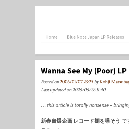
Home
Blue Note Japan LP Releases
Wanna See My (Poor) LP 
Posted on
2006/01/07 23:25
by
Kohji Matsub
Last updated on
2026/06/26 11:40
… this article is totally nonsense – brin
新春自爆企画 レコード棚を曝そう
で