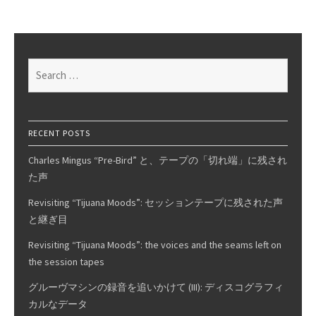
learned
on
Phono
EQ
Search
curves,
for:
Pt.
10
RECENT POSTS
Charles Mingus “Pre-Bird” と、テープの「切れ端」に残され
た声
Revisiting “Tijuana Moods”: セッションテープに残された声
と継ぎ目
Revisiting “Tijuana Moods”: the voices and the seams left on
the session tapes
グルーヴマシンの録音を追いかけて (III): ディスコグラフィ
カルなデータ