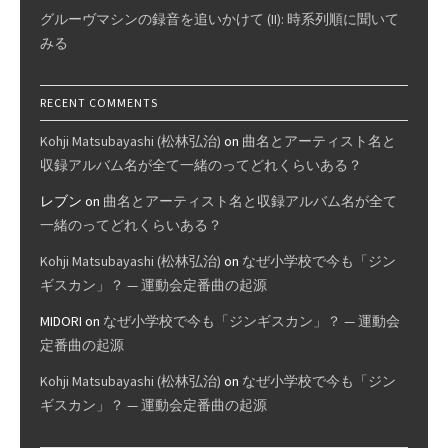
グルーヴマシンの録音を追いかけて (II): 時系列順に聞いて
みる
RECENT COMMENTS
Kohji Matsubayashi (松林弘治)
on
曲名とアーティスト名と
収録アルバム名が全て一緒のってどれくらいある？
レブン
on
曲名とアーティスト名と収録アルバム名が全て
一緒のってどれくらいある？
Kohji Matsubayashi (松林弘治)
on
なぜ小学校で今も「ジン
ギスカン」？ — 運動会定番曲の起源
MIDORI
on
なぜ小学校で今も「ジンギスカン」？ — 運動会
定番曲の起源
Kohji Matsubayashi (松林弘治)
on
なぜ小学校で今も「ジン
ギスカン」？ — 運動会定番曲の起源