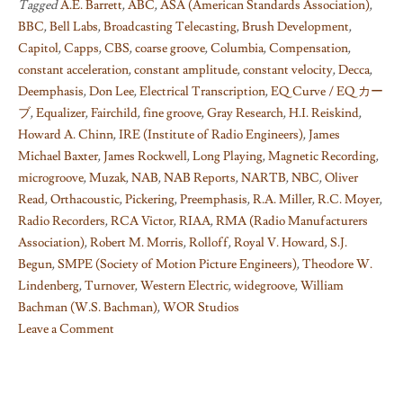
Tagged
A.E. Barrett
,
ABC
,
ASA (American Standards Association)
,
BBC
,
Bell Labs
,
Broadcasting Telecasting
,
Brush Development
,
Capitol
,
Capps
,
CBS
,
coarse groove
,
Columbia
,
Compensation
,
constant acceleration
,
constant amplitude
,
constant velocity
,
Decca
,
Deemphasis
,
Don Lee
,
Electrical Transcription
,
EQ Curve / EQ カー
ブ
,
Equalizer
,
Fairchild
,
fine groove
,
Gray Research
,
H.I. Reiskind
,
Howard A. Chinn
,
IRE (Institute of Radio Engineers)
,
James
Michael Baxter
,
James Rockwell
,
Long Playing
,
Magnetic Recording
,
microgroove
,
Muzak
,
NAB
,
NAB Reports
,
NARTB
,
NBC
,
Oliver
Read
,
Orthacoustic
,
Pickering
,
Preemphasis
,
R.A. Miller
,
R.C. Moyer
,
Radio Recorders
,
RCA Victor
,
RIAA
,
RMA (Radio Manufacturers
Association)
,
Robert M. Morris
,
Rolloff
,
Royal V. Howard
,
S.J.
Begun
,
SMPE (Society of Motion Picture Engineers)
,
Theodore W.
Lindenberg
,
Turnover
,
Western Electric
,
widegroove
,
William
Bachman (W.S. Bachman)
,
WOR Studios
Leave a Comment
on
Things
I