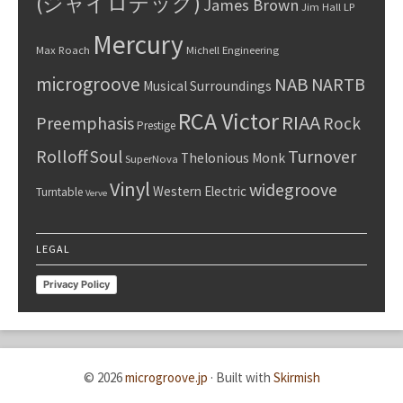
(ジャイロデック)
James Brown
Jim Hall
LP
Mercury
Max Roach
Michell Engineering
microgroove
NAB
NARTB
Musical Surroundings
RCA Victor
RIAA
Preemphasis
Rock
Prestige
Rolloff
Turnover
Soul
Thelonious Monk
SuperNova
Vinyl
widegroove
Western Electric
Turntable
Verve
LEGAL
Privacy Policy
© 2026
microgroove.jp
·
Built with
Skirmish