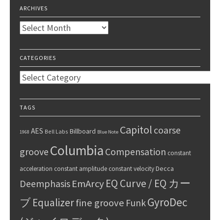
ARCHIVES
Archives
CATEGORIES
Categories
TAGS
Capitol
coarse
AES
Billboard
Bell Labs
1968
Blue Note
Columbia
groove
Compensation
constant
Decca
acceleration
constant amplitude
constant velocity
EQ Curve / EQ カー
Deemphasis
EmArcy
GyroDec
ブ
Equalizer
fine groove
Funk