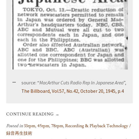
source: “
MacArthur Cuts Radio Rep In Japanese Area
”,
The Billboard, Vol.57, No.42, October 20, 1945, p.4
CONTINUE READING
→
Posted in
33rpm
,
45rpm
,
78rpm
,
Recording & Playback Technology /
録音再生技術