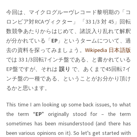
今回は、マイクログルーヴレコード黎明期の「コ
ロンビア対RCAヴィクター」 「33 1/3 対 45」回転
数競争あたりからはじめて、諸説入り乱れて解釈
が分かれている「
EP
」というタームについて、過
去の資料を探ってみましょう。
Wikipedia 日本語版
では 33 1/3回転7インチ盤である、と書かれている
EP盤ですが、それは
誤り
で、あくまで45回転7イ
ンチ盤の一種である、ということがお分かり頂け
るかと思います。
This time I am looking up some back issues, to what
the term “
EP
” originally stood for – the term
sometimes has been misunderstood (and there has
been various opinions on it). So let’s get started with