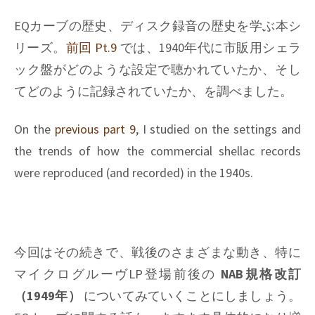
EQ
curves,
EQカーブの歴史、ディスク録音の歴史を学ぶ本シ
Pt.11
リーズ。
前回 Pt.9
では、1940年代に市販用シェラ
ック盤がどのような設定で聴かれていたか、そし
てどのように記録されていたか、を調べました。
On the
previous part 9
, I studied on the settings and
the trends of how the commercial shellac records
were reproduced (and recorded) in the 1940s.
今回はその続きで、戦後のさまざまな動き、特に
マイクログルーヴLP登場前後の
NAB規格改訂
（1949年）
についてみていくことにしましょう。