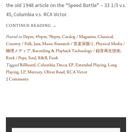
the old 1948 article on the “Speed Battle” – 33 1/3 v.s.
45, Columbia v.s. RCA Victor.
CONTINUE READING
→
Posted in
33rpm
,
45rpm
,
78rpm
,
Catalog / Magazine
,
Classical
,
Country / Folk
,
Jazz
,
Music Research / 音楽深掘り
,
Physical Media /
物理メディア
,
Recording & Playback Technology / 録音再生技術
,
Rock / Pops
,
Soul, R&B, Funk
Tagged
Billboard
,
Columbia
,
Decca
,
EP
,
Extended Playing
,
Long
Playing
,
LP
,
Mercury
,
Oliver Read
,
RCA Victor
2 Comments
on
What
the
EP
(Extended
Playing)
Originally
Search