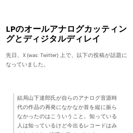
on
Things
I
learned
LPのオールアナログカッティン
on
グとディジタルディレイ
Phono
EQ
curves,
先日、X (was: Twitter) 上で、以下の投稿が話題に
Pt.
なっていました。
25
結局山下達郎氏が自らのアナログ音源時
代の作品の再発になかなか首を縦に振ら
なかったのはこういうこと。知っている
人は知っているけど今出るレコードはみ