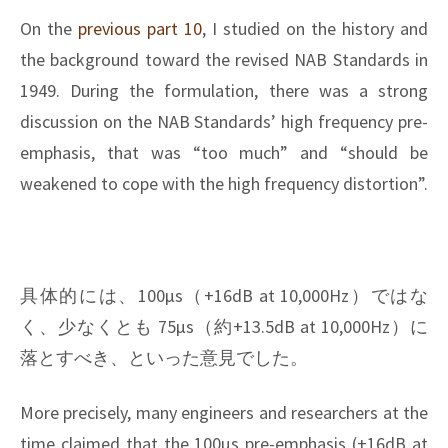
と
デ
On the
previous part 10
, I studied on the history and
ィ
the background toward the revised NAB Standards in
ジ
1949. During the formulation, there was a strong
タ
discussion on the NAB Standards’ high frequency pre-
ル
デ
emphasis, that was “too much” and “should be
ィ
weakened to cope with the high frequency distortion”.
レ
イ
具体的には、100μs（+16dB at 10,000Hz）ではな
く、少なくとも 75μs（約+13.5dB at 10,000Hz）に
落とすべき、といった意見でした。
More precisely, many engineers and researchers at the
time claimed that the 100μs pre-emphasis (+16dB at