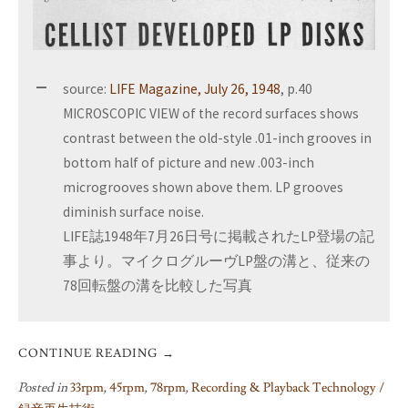
source:
LIFE Magazine, July 26, 1948
, p.40
MICROSCOPIC VIEW of the record surfaces shows
contrast between the old-style .01-inch grooves in
bottom half of picture and new .003-inch
microgrooves shown above them. LP grooves
diminish surface noise.
LIFE誌1948年7月26日号に掲載されたLP登場の記
事より。マイクログルーヴLP盤の溝と、従来の
78回転盤の溝を比較した写真
CONTINUE READING
→
Posted in
33rpm
,
45rpm
,
78rpm
,
Recording & Playback Technology /