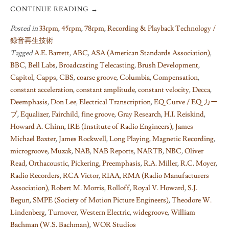
CONTINUE READING
→
Posted in
33rpm
,
45rpm
,
78rpm
,
Recording & Playback Technology /
録音再生技術
Tagged
A.E. Barrett
,
ABC
,
ASA (American Standards Association)
,
BBC
,
Bell Labs
,
Broadcasting Telecasting
,
Brush Development
,
Capitol
,
Capps
,
CBS
,
coarse groove
,
Columbia
,
Compensation
,
constant acceleration
,
constant amplitude
,
constant velocity
,
Decca
,
Deemphasis
,
Don Lee
,
Electrical Transcription
,
EQ Curve / EQ カー
ブ
,
Equalizer
,
Fairchild
,
fine groove
,
Gray Research
,
H.I. Reiskind
,
Howard A. Chinn
,
IRE (Institute of Radio Engineers)
,
James
Michael Baxter
,
James Rockwell
,
Long Playing
,
Magnetic Recording
,
microgroove
,
Muzak
,
NAB
,
NAB Reports
,
NARTB
,
NBC
,
Oliver
Read
,
Orthacoustic
,
Pickering
,
Preemphasis
,
R.A. Miller
,
R.C. Moyer
,
Radio Recorders
,
RCA Victor
,
RIAA
,
RMA (Radio Manufacturers
Association)
,
Robert M. Morris
,
Rolloff
,
Royal V. Howard
,
S.J.
Begun
,
SMPE (Society of Motion Picture Engineers)
,
Theodore W.
Lindenberg
,
Turnover
,
Western Electric
,
widegroove
,
William
Bachman (W.S. Bachman)
,
WOR Studios