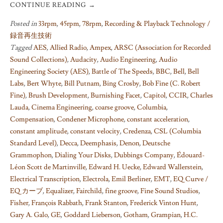
CONTINUE READING
→
Posted in
33rpm
,
45rpm
,
78rpm
,
Recording & Playback Technology /
録音再生技術
Tagged
AES
,
Allied Radio
,
Ampex
,
ARSC (Association for Recorded
Sound Collections)
,
Audacity
,
Audio Engineering
,
Audio
Engineering Society (AES)
,
Battle of The Speeds
,
BBC
,
Bell
,
Bell
Labs
,
Bert Whyte
,
Bill Putnam
,
Bing Crosby
,
Bob Fine (C. Robert
Fine)
,
Brush Development
,
Burnishing Facet
,
Capitol
,
CCIR
,
Charles
Lauda
,
Cinema Engineering
,
coarse groove
,
Columbia
,
Compensation
,
Condener Microphone
,
constant acceleration
,
constant amplitude
,
constant velocity
,
Credenza
,
CSL (Columbia
Standard Level)
,
Decca
,
Deemphasis
,
Denon
,
Deutsche
Grammophon
,
Dialing Your Disks
,
Dubbings Company
,
Édouard-
Léon Scott de Martinville
,
Edward H. Uecke
,
Edward Wallerstein
,
Electrical Transcription
,
Electrola
,
Emil Berliner
,
EMT
,
EQ Curve /
EQ カーブ
,
Equalizer
,
Fairchild
,
fine groove
,
Fine Sound Studios
,
Fisher
,
François Rabbath
,
Frank Stanton
,
Frederick Vinton Hunt
,
Gary A. Galo
,
GE
,
Goddard Lieberson
,
Gotham
,
Grampian
,
H.C.