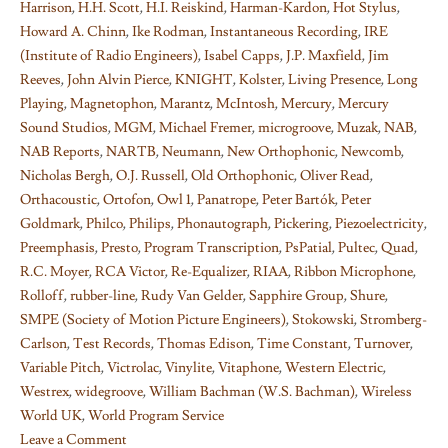
Harrison
,
H.H. Scott
,
H.I. Reiskind
,
Harman-Kardon
,
Hot Stylus
,
Howard A. Chinn
,
Ike Rodman
,
Instantaneous Recording
,
IRE
(Institute of Radio Engineers)
,
Isabel Capps
,
J.P. Maxfield
,
Jim
Reeves
,
John Alvin Pierce
,
KNIGHT
,
Kolster
,
Living Presence
,
Long
Playing
,
Magnetophon
,
Marantz
,
McIntosh
,
Mercury
,
Mercury
Sound Studios
,
MGM
,
Michael Fremer
,
microgroove
,
Muzak
,
NAB
,
NAB Reports
,
NARTB
,
Neumann
,
New Orthophonic
,
Newcomb
,
Nicholas Bergh
,
O.J. Russell
,
Old Orthophonic
,
Oliver Read
,
Orthacoustic
,
Ortofon
,
Owl 1
,
Panatrope
,
Peter Bartók
,
Peter
Goldmark
,
Philco
,
Philips
,
Phonautograph
,
Pickering
,
Piezoelectricity
,
Preemphasis
,
Presto
,
Program Transcription
,
PsPatial
,
Pultec
,
Quad
,
R.C. Moyer
,
RCA Victor
,
Re-Equalizer
,
RIAA
,
Ribbon Microphone
,
Rolloff
,
rubber-line
,
Rudy Van Gelder
,
Sapphire Group
,
Shure
,
SMPE (Society of Motion Picture Engineers)
,
Stokowski
,
Stromberg-
Carlson
,
Test Records
,
Thomas Edison
,
Time Constant
,
Turnover
,
Variable Pitch
,
Victrolac
,
Vinylite
,
Vitaphone
,
Western Electric
,
Westrex
,
widegroove
,
William Bachman (W.S. Bachman)
,
Wireless
World UK
,
World Program Service
Leave a Comment