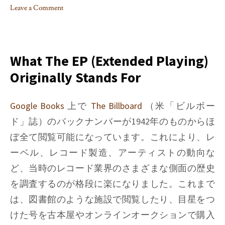
Leave a Comment
on
Things
I
learned
What The EP (Extended Playing)
on
Originally Stands For
Phono
EQ
curves,
Google Books
上で
The Billboard
（米「ビルボー
Pt.
ド」誌）のバックナンバーが1942年のものからほ
10
ぼ全て閲覧可能になっています。これにより、レ
ーベル、レコード製造、アーティストの動向な
ど、当時のレコード業界のさまざまな側面の歴史
を調査するのが格段に楽になりました。これまで
は、図書館のような施設で閲覧したり、目星をつ
けた号を古本屋やオンラインオークションで購入