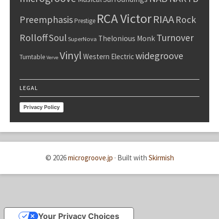
RCA Victor
RIAA
Preemphasis
Rock
Prestige
Rolloff
Turnover
Soul
Thelonious Monk
SuperNova
Vinyl
widegroove
Western Electric
Turntable
Verve
LEGAL
Privacy Policy
© 2026
microgroove.jp
·
Built with
Skirmish
Your Privacy Choices