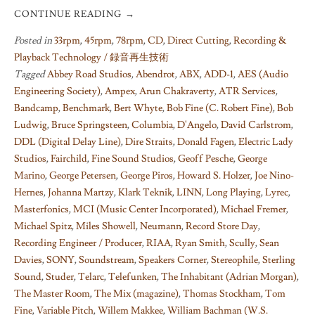
CONTINUE READING
→
Posted in
33rpm
,
45rpm
,
78rpm
,
CD
,
Direct Cutting
,
Recording &
Playback Technology / 録音再生技術
Tagged
Abbey Road Studios
,
Abendrot
,
ABX
,
ADD-1
,
AES (Audio
Engineering Society)
,
Ampex
,
Arun Chakraverty
,
ATR Services
,
Bandcamp
,
Benchmark
,
Bert Whyte
,
Bob Fine (C. Robert Fine)
,
Bob
Ludwig
,
Bruce Springsteen
,
Columbia
,
D'Angelo
,
David Carlstrom
,
DDL (Digital Delay Line)
,
Dire Straits
,
Donald Fagen
,
Electric Lady
Studios
,
Fairchild
,
Fine Sound Studios
,
Geoff Pesche
,
George
Marino
,
George Petersen
,
George Piros
,
Howard S. Holzer
,
Joe Nino-
Hernes
,
Johanna Martzy
,
Klark Teknik
,
LINN
,
Long Playing
,
Lyrec
,
Masterfonics
,
MCI (Music Center Incorporated)
,
Michael Fremer
,
Michael Spitz
,
Miles Showell
,
Neumann
,
Record Store Day
,
Recording Engineer / Producer
,
RIAA
,
Ryan Smith
,
Scully
,
Sean
Davies
,
SONY
,
Soundstream
,
Speakers Corner
,
Stereophile
,
Sterling
Sound
,
Studer
,
Telarc
,
Telefunken
,
The Inhabitant (Adrian Morgan)
,
The Master Room
,
The Mix (magazine)
,
Thomas Stockham
,
Tom
Fine
,
Variable Pitch
,
Willem Makkee
,
William Bachman (W.S.