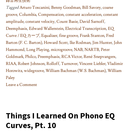
録音再生技術
Tagged
Arturo Toscanini
,
Benny Goodman
,
Bill Savory
,
coarse
groove
,
Columbia
,
Compensation
,
constant acceleration
,
constant
amplitude
,
constant velocity
,
Count Basie
,
David Sarnoff
,
Deemphasis
,
Edward Wallerstein
,
Electrical Transcription
,
EQ
Curve / EQ カーブ
,
Equalizer
,
fine groove
,
Frank Stanton
,
Fred
Barton (F. C. Barton)
,
Howard Scott
,
Ike Rodman
,
Jim Hunter
,
John
Hammond
,
Long Playing
,
microgroove
,
NAB
,
NARTB
,
Peter
Goldmark
,
Philco
,
Preemphasis
,
RCA Victor
,
René Snepvangers
,
RIAA
,
Robert Johnson
,
Rolloff
,
Turnover
,
Vincent Liebler
,
Vladimir
Horowitz
,
widegroove
,
William Bachman (W.S. Bachman)
,
William
Paley
Leave a Comment
on
Things
I
learned
Things I Learned On Phono EQ
on
Curves, Pt. 10
Phono