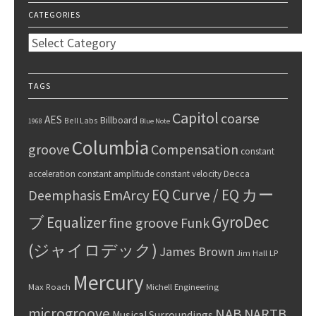
CATEGORIES
Categories
TAGS
Capitol
coarse
AES
Billboard
Bell Labs
1968
Blue Note
Columbia
groove
Compensation
constant
Decca
acceleration
constant amplitude
constant velocity
EQ Curve / EQ カー
Deemphasis
EmArcy
GyroDec
ブ
Equalizer
fine groove
Funk
(ジャイロデック)
James Brown
Jim Hall
LP
Mercury
Max Roach
Michell Engineering
microgroove
NAB
NARTB
Musical Surroundings