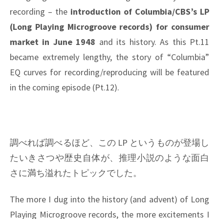
recording – the
introduction of Columbia/CBS’s LP
(Long Playing Microgroove records) for consumer
market in June 1948
and its history. As this Pt.11
became extremely lengthy, the story of “Columbia”
EQ curves for recording/reproducing will be featured
in the coming episode (Pt.12).
調べれば調べるほど、この LP というものが登場し
たいきさつや歴史自体が、推理小説のような面白
さに満ち溢れたトピックでした。
The more I dug into the history (and advent) of Long
Playing Microgroove records, the more excitements I