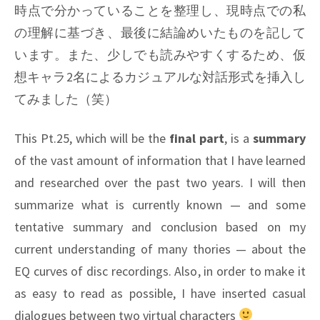
時点で分かっていることを整理し、現時点での私
の理解に基づき、最後に結論めいたものを記して
います。また、少しでも読みやすくするため、仮
想キャラ2名によるカジュアルな対話形式を挿入し
てみました（笑）
This Pt.25, which will be the
final part
, is a
summary
of the vast amount of information that I have learned
and researched over the past two years. I will then
summarize what is currently known — and some
tentative summary and conclusion based on my
current understanding of many thories — about the
EQ curves of disc recordings. Also, in order to make it
as easy to read as possible, I have inserted casual
dialogues between two virtual characters