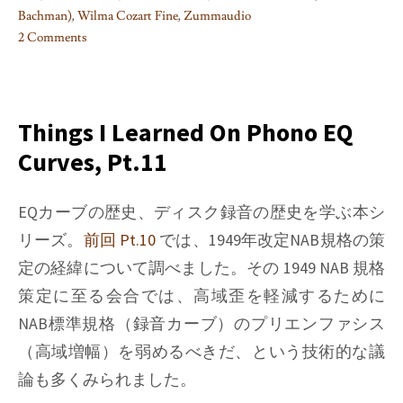
Bachman)
,
Wilma Cozart Fine
,
Zummaudio
2 Comments
on
LP
の
オ
Things I Learned On Phono EQ
ー
Curves, Pt.11
ル
ア
ナ
EQカーブの歴史、ディスク録音の歴史を学ぶ本シ
ロ
リーズ。
前回 Pt.10
では、1949年改定NAB規格の策
グ
定の経緯について調べました。その 1949 NAB 規格
カ
策定に至る会合では、高域歪を軽減するために
ッ
テ
NAB標準規格（録音カーブ）のプリエンファシス
ィ
（高域増幅）を弱めるべきだ、という技術的な議
ン
論も多くみられました。
グ