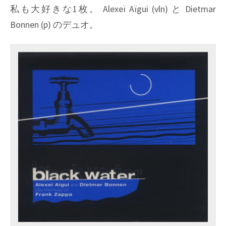
&
私も大好きな1枚。 Alexeï Aïgui (vln) と Dietmar
Funk
Bonnen (p) のデュオ。
Story,
Pt.
0