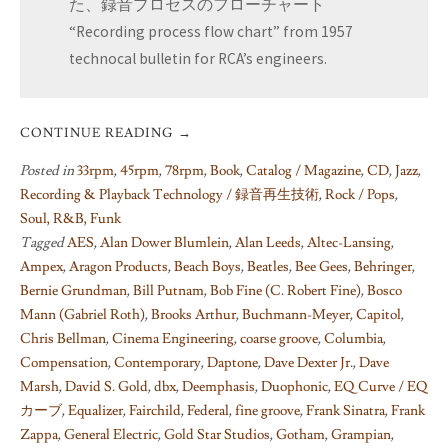
た、録音プロセスのフローチャート
“Recording process flow chart” from 1957
technocal bulletin for RCA’s engineers.
CONTINUE READING
→
Posted in
33rpm
,
45rpm
,
78rpm
,
Book
,
Catalog / Magazine
,
CD
,
Jazz
,
Recording & Playback Technology / 録音再生技術
,
Rock / Pops
,
Soul, R&B, Funk
Tagged
AES
,
Alan Dower Blumlein
,
Alan Leeds
,
Altec-Lansing
,
Ampex
,
Aragon Products
,
Beach Boys
,
Beatles
,
Bee Gees
,
Behringer
,
Bernie Grundman
,
Bill Putnam
,
Bob Fine (C. Robert Fine)
,
Bosco
Mann (Gabriel Roth)
,
Brooks Arthur
,
Buchmann-Meyer
,
Capitol
,
Chris Bellman
,
Cinema Engineering
,
coarse groove
,
Columbia
,
Compensation
,
Contemporary
,
Daptone
,
Dave Dexter Jr.
,
Dave
Marsh
,
David S. Gold
,
dbx
,
Deemphasis
,
Duophonic
,
EQ Curve / EQ
カーブ
,
Equalizer
,
Fairchild
,
Federal
,
fine groove
,
Frank Sinatra
,
Frank
Zappa
,
General Electric
,
Gold Star Studios
,
Gotham
,
Grampian
,