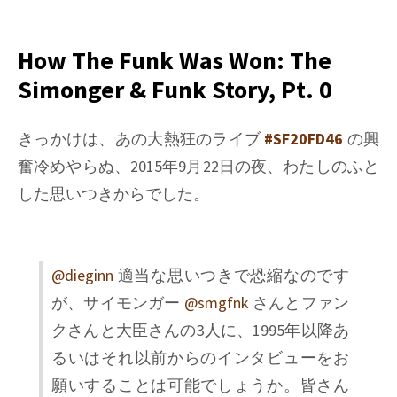
How
The
Funk
How The Funk Was Won: The
Was
Simonger & Funk Story, Pt. 0
Won:
The
Simonger
きっかけは、あの大熱狂のライブ
#SF20FD46
の興
&
奮冷めやらぬ、2015年9月22日の夜、わたしのふと
Funk
した思いつきからでした。
Story,
Pt.
5
(Extra
@dieginn
適当な思いつきで恐縮なのです
Edition)
が、サイモンガー
@smgfnk
さんとファン
クさんと大臣さんの3人に、1995年以降あ
るいはそれ以前からのインタビューをお
願いすることは可能でしょうか。皆さん