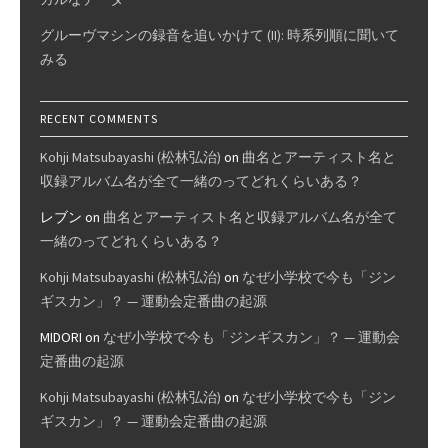
グルーヴマシンの録音を追いかけて (II): 時系列順に聞いて
みる
RECENT COMMENTS
Kohji Matsubayashi (松林弘治)
on
曲名とアーティスト名と
収録アルバム名が全て一緒のってどれくらいある？
レブン
on
曲名とアーティスト名と収録アルバム名が全て
一緒のってどれくらいある？
Kohji Matsubayashi (松林弘治)
on
なぜ小学校で今も「ジン
ギスカン」？ — 運動会定番曲の起源
MIDORI
on
なぜ小学校で今も「ジンギスカン」？ — 運動会
定番曲の起源
Kohji Matsubayashi (松林弘治)
on
なぜ小学校で今も「ジン
ギスカン」？ — 運動会定番曲の起源