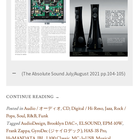
(The Absolute Sound July/August 2021 pp.104-105)
CONTINUE READING
→
Posted in
Audio / オーディオ
,
CD
,
Digital / Hi-Reso
,
Jazz
,
Rock /
Pops
,
Soul, R&B, Funk
Tagged
AudioDesign
,
Brooklyn DAC+
,
ELSOUND
,
EPM-10W
,
Frank Zappa
,
GyroDec (ジャイロデック)
,
HAS-3S Pro
,
HuMANDATA
,
JBL
,
L100 Classic
,
MC-3+USB
,
Musical