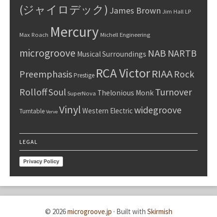
(ジャイロデック)
James Brown
Jim Hall
LP
Mercury
Max Roach
Michell Engineering
microgroove
NAB
NARTB
Musical Surroundings
RCA Victor
RIAA
Preemphasis
Rock
Prestige
Rolloff
Turnover
Soul
Thelonious Monk
SuperNova
Vinyl
widegroove
Western Electric
Turntable
Verve
LEGAL
Privacy Policy
© 2026
microgroove.jp
·
Built with
Skirmish