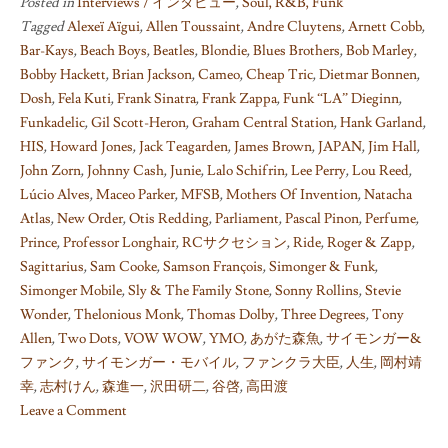
Posted in
Interviews / インタビュー
,
Soul, R&B, Funk
Tagged
Alexeï Aïgui
,
Allen Toussaint
,
Andre Cluytens
,
Arnett Cobb
,
Bar-Kays
,
Beach Boys
,
Beatles
,
Blondie
,
Blues Brothers
,
Bob Marley
,
Bobby Hackett
,
Brian Jackson
,
Cameo
,
Cheap Tric
,
Dietmar Bonnen
,
Dosh
,
Fela Kuti
,
Frank Sinatra
,
Frank Zappa
,
Funk “LA” Dieginn
,
Funkadelic
,
Gil Scott-Heron
,
Graham Central Station
,
Hank Garland
,
HIS
,
Howard Jones
,
Jack Teagarden
,
James Brown
,
JAPAN
,
Jim Hall
,
John Zorn
,
Johnny Cash
,
Junie
,
Lalo Schifrin
,
Lee Perry
,
Lou Reed
,
Lúcio Alves
,
Maceo Parker
,
MFSB
,
Mothers Of Invention
,
Natacha
Atlas
,
New Order
,
Otis Redding
,
Parliament
,
Pascal Pinon
,
Perfume
,
Prince
,
Professor Longhair
,
RCサクセション
,
Ride
,
Roger & Zapp
,
Sagittarius
,
Sam Cooke
,
Samson François
,
Simonger & Funk
,
Simonger Mobile
,
Sly & The Family Stone
,
Sonny Rollins
,
Stevie
Wonder
,
Thelonious Monk
,
Thomas Dolby
,
Three Degrees
,
Tony
Allen
,
Two Dots
,
VOW WOW
,
YMO
,
あがた森魚
,
サイモンガー&
ファンク
,
サイモンガー・モバイル
,
ファンクラ大臣
,
人生
,
岡村靖
幸
,
志村けん
,
森進一
,
沢田研二
,
谷啓
,
高田渡
Leave a Comment
on