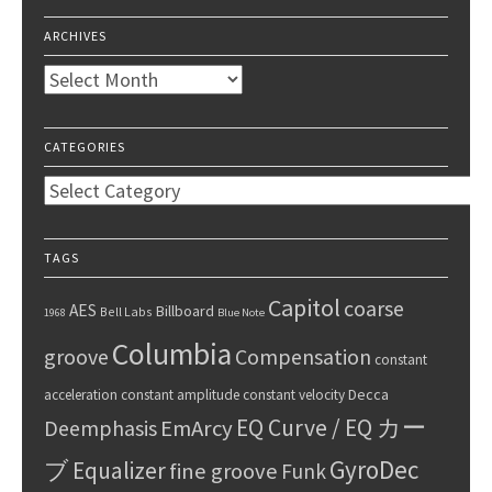
ARCHIVES
Archives
CATEGORIES
Categories
TAGS
Capitol
coarse
AES
Billboard
Bell Labs
1968
Blue Note
Columbia
groove
Compensation
constant
Decca
acceleration
constant amplitude
constant velocity
EQ Curve / EQ カー
Deemphasis
EmArcy
GyroDec
ブ
Equalizer
fine groove
Funk