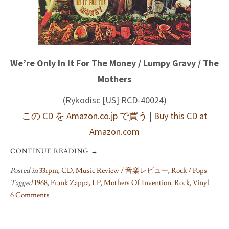
We’re Only In It For The Money / Lumpy Gravy / The
Mothers
(Rykodisc [US] RCD-40024)
この CD を Amazon.co.jp で買う
|
Buy this CD at
Amazon.com
CONTINUE READING
→
Posted in
33rpm
,
CD
,
Music Review / 音楽レビュー
,
Rock / Pops
Tagged
1968
,
Frank Zappa
,
LP
,
Mothers Of Invention
,
Rock
,
Vinyl
6 Comments
on
We’re