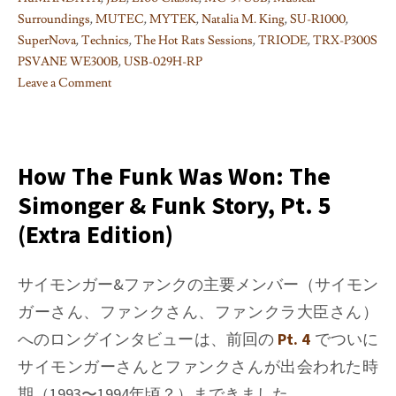
Surroundings
,
MUTEC
,
MYTEK
,
Natalia M. King
,
SU-R1000
,
SuperNova
,
Technics
,
The Hot Rats Sessions
,
TRIODE
,
TRX-P300S
PSVANE WE300B
,
USB-029H-RP
Leave a Comment
on
Technics
SU-
R1000
How The Funk Was Won: The
試
Simonger & Funk Story, Pt. 5
聴
(Extra Edition)
記
#03:
USB
サイモンガー&ファンクの主要メンバー（サイモン
デ
ガーさん、ファンクさん、ファンクラ大臣さん）
ィ
へのロングインタビューは、前回の
Pt. 4
でついに
ジ
タ
サイモンガーさんとファンクさんが出会われた時
ル
期（1993〜1994年頃？）まできました。