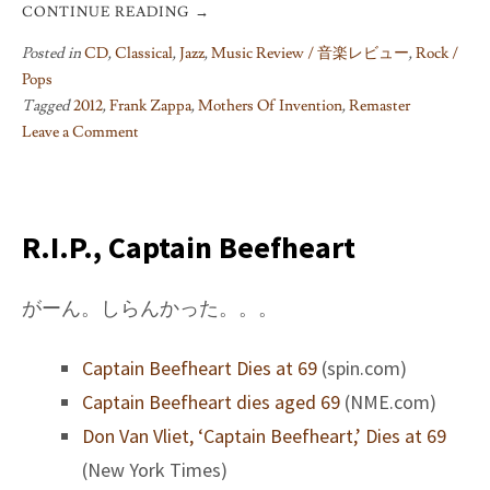
CONTINUE READING
→
Posted in
CD
,
Classical
,
Jazz
,
Music Review / 音楽レビュー
,
Rock /
Pops
Tagged
2012
,
Frank Zappa
,
Mothers Of Invention
,
Remaster
Leave a Comment
on
Frank
Zappa
2012
R.I.P., Captain Beefheart
UMe
Remasters:
がーん。しらんかった。。。
Which
To
Captain Beefheart Dies at 69
(spin.com)
Buy?
Captain Beefheart dies aged 69
(NME.com)
Don Van Vliet, ‘Captain Beefheart,’ Dies at 69
(New York Times)