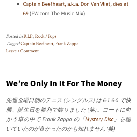
Captain Beefheart, a.k.a. Don Van Vliet, dies at
69
(EW.com The Music Mix)
Posted in
R.I.P.
,
Rock / Pops
Tagged
Captain Beefheart
,
Frank Zappa
Leave a Comment
on
R.I.P.,
Captain
Beefheart
We’re Only In It For The Money
先週金曜日朝のテニス (シングルス) は 6-1 6-0 で快
勝、誕生日を勝利で飾りました (笑)。コートに向
かう車の中で
Frank Zappa
の「
Mystery Disc
」を聴
いていたのが良かったのかも知れません (笑)