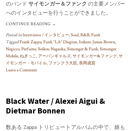
のバンド
サイモンガー＆ファンク
の主要メンバー
へのインタビューを行うことができました。
CONTINUE READING
→
Posted in
Interviews / インタビュー
,
Soul, R&B, Funk
Tagged
Frank Zappa
,
Funk “LA” Dieginn
,
Irakere
,
James Brown
,
Negicco
,
Perfume
,
Seikou Nagaoka
,
Simonger & Funk
,
Simonger
Mobile
,
ねぎっこ
,
アーバンギャルズ
,
サイモンガー&ファンク
,
サ
イモンガー・モバイル
,
ファンクラ大臣
,
長岡成貢
Leave a Comment
on
How
The
Funk
Black Water / Alexei Aigui &
Was
Dietmar Bonnen
Won:
The
Simonger
数ある Zappa トリビュートアルバムの中で、娘も