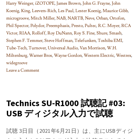
Harry Weinger
,
iZOTOPE
,
James Brown
,
John G. Frayne
,
John
Koenig
,
King
,
Leevers-Rich
,
Les Paul
,
Lester Koenig
,
Maurice Gibb
,
microgroove
,
Mitch Miller
,
NAB
,
NARTB
,
Neve
,
Orban
,
Ortofon
,
Phil Spector
,
Polydor
,
Preemphasis
,
Presto
,
Pultec
,
R.C. Moyer
,
RCA
Victor
,
RIAA
,
Rolloff
,
Roy DuNann
,
Roy S. Fine
,
Shure
,
Smash
,
Stephen F. Temmer
,
Steve Hoffman
,
Telefunken
,
Toshiba EMI
,
Tube-Tech
,
Turnover
,
Universal Audio
,
Van Morrison
,
W.H.
Miltenburg
,
Warner Bros
,
Wayne Gordon
,
Western Electric
,
Westrex
,
widegroove
Leave a Comment
on
Things
I
learned
Technics SU-R1000 試聴記 #03:
on
USB ディジタル入力で試聴
Phono
EQ
curves,
試聴 3日目（2021年6月21日）は、主にUSBディジ
Pt.