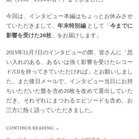
入
力
今回は、インタビュー本編はちょっとお休みさせ
で
試
ていただきまして、
年末特別編
として「
今までに
聴
影響を受けた20枚
」をお届けします。
2015年11月7日のインタビューの際、皆さんに「思
い入れのある、あるいは強く影響を受けたレコー
ド/CDを持ってきていただければ」とお願いしまし
た。また後日メールで、インタビュー当日にお持
ちいただいた盤を含め20枚を改めて選出していた
だき、それぞれにまつわるエピソードも含め、お
三方に熱く語っていただきました。
CONTINUE READING
→