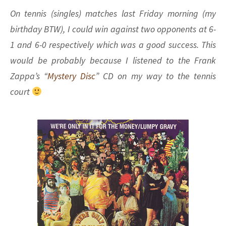
On tennis (singles) matches last Friday morning (my
birthday BTW), I could win against two opponents at 6-
1 and 6-0 respectively which was a good success. This
would be probably because I listened to the Frank
Zappa’s “
Mystery Disc
” CD on my way to the tennis
court