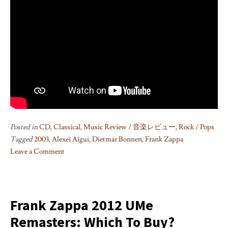
Posted in
CD
,
Classical
,
Music Review / 音楽レビュー
,
Rock / Pops
Tagged
2003
,
Alexeï Aïgui
,
Dietmar Bonnen
,
Frank Zappa
Leave a Comment
on
Black
Water
/
Frank Zappa 2012 UMe
Alexei
Remasters: Which To Buy?
Aigui