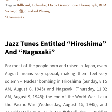
Tagged
Billboard
,
Columbia
,
Decca
,
Gramophone
,
Phonograph
,
RCA
Victor
,
SP盤
,
Standard Playing
5 Comments
on
な
ぜ
日
Jazz Tunes Entitled “Hiroshima”
本
And “Nagasaki”
だ
け
で
For most of the people born and raised in Japan, every
「SP
August means very special, making them feel very
盤」
solemn – Nuclear bombing in Hiroshima (Sunday, 8:15
と
AM, August 6, 1945) and Nagasaki (Thursday, 11:02
呼
ぶ
AM, August 9, 1945); the end of the World War II aka
よ
the Pacific War (Wednesday, August 15, 1945); and
う