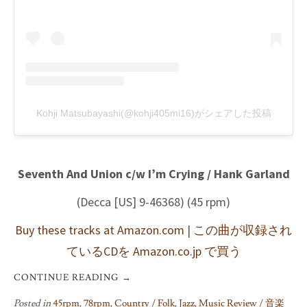
Kohji Matsubayashi(@kohji405mi16)がシェアした投稿
Seventh And Union c/w I’m Crying / Hank Garland
(Decca [US] 9-46368) (45 rpm)
Buy these tracks at Amazon.com
|
この曲が収録され
ているCDを Amazon.co.jp で買う
CONTINUE READING
→
Posted in
45rpm
,
78rpm
,
Country / Folk
,
Jazz
,
Music Review / 音楽