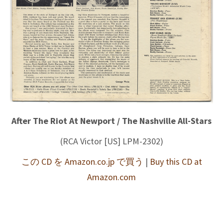
After The Riot At Newport / The Nashville All-Stars
(RCA Victor [US] LPM-2302)
この CD を Amazon.co.jp で買う
|
Buy this CD at
Amazon.com