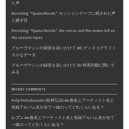
た声
Revisiting “Tijuana Moods”: セッションテープに残された声
と継ぎ目
Revisiting “Tijuana Moods”: the voices and the seams left on
the session tapes
グルーヴマシンの録音を追いかけて (III): ディスコグラフィ
カルなデータ
グルーヴマシンの録音を追いかけて (II): 時系列順に聞いて
みる
RECENT COMMENTS
Kohji Matsubayashi (松林弘治)
on
曲名とアーティスト名と
収録アルバム名が全て一緒のってどれくらいある？
レブン
on
曲名とアーティスト名と収録アルバム名が全て
一緒のってどれくらいある？