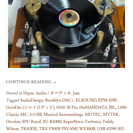
CONTINUE READING
→
Posted in
33rpm
,
Audio / オーディオ
,
Jazz
Tagged
AudioDesign
,
Brooklyn DAC+
,
ELSOUND
,
EPM-10W
,
GyroDec (ジャイロデック)
,
HAS-3S Pro
,
HuMANDATA
,
JBL
,
L100
Classic
,
MC-3+USB
,
Musical Surroundings
,
MUTEC
,
MYTEK
,
Ortofon
,
SPU Royal
,
SU-R1000
,
SuperNova
,
Technics
,
Teddy
Wilson
,
TRIODE
,
TRX-P300S PSVANE WE300B
,
USB-029H-RP
,