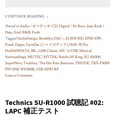
CONTINUE READING
→
Posted in
Audio / オーディオ
,
CD
,
Digital / Hi-Reso
,
Jazz
,
Rock /
Pops
,
Soul, R&B, Funk
Tagged
AudioDesign
,
Brooklyn DAC+
,
ELSOUND
,
EPM-10W
,
Frank Zappa
,
GyroDec (ジャイロデック)
,
HAS-3S Pro
,
HuMANDATA
,
JBL
,
L100 Classic
,
MC-3+USB
,
Musical
Surroundings
,
MUTEC
,
MYTEK
,
Natalia M. King
,
SU-R1000
,
SuperNova
,
Technics
,
The Hot Rats Sessions
,
TRIODE
,
TRX-P300S
PSVANE WE300B
,
USB-029H-RP
Leave a Comment
on
Technics
SU-
R1000
Technics SU-R1000 試聴記 #02:
試
LAPC 補正テスト
聴