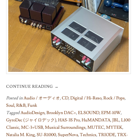
CONTINUE READING
→
Posted in
Audio / オーディオ
,
CD
,
Digital / Hi-Reso
,
Rock / Pops
,
Soul, R&B, Funk
Tagged
AudioDesign
,
Brooklyn DAC+
,
ELSOUND
,
EPM-10W
,
GyroDec (ジャイロデック)
,
HAS-3S Pro
,
HuMANDATA
,
JBL
,
L100
Classic
,
MC-3+USB
,
Musical Surroundings
,
MUTEC
,
MYTEK
,
Natalia M. King
,
SU-R1000
,
SuperNova
,
Technics
,
TRIODE
,
TRX-