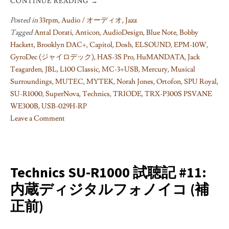
CONTINUE READING
→
Posted in
33rpm
,
Audio / オーディオ
,
Jazz
Tagged
Antal Dorati
,
Anticon
,
AudioDesign
,
Blue Note
,
Bobby
Hackett
,
Brooklyn DAC+
,
Capitol
,
Dosh
,
ELSOUND
,
EPM-10W
,
GyroDec (ジャイロデック)
,
HAS-3S Pro
,
HuMANDATA
,
Jack
Teagarden
,
JBL
,
L100 Classic
,
MC-3+USB
,
Mercury
,
Musical
Surroundings
,
MUTEC
,
MYTEK
,
Norah Jones
,
Ortofon
,
SPU Royal
,
SU-R1000
,
SuperNova
,
Technics
,
TRIODE
,
TRX-P300S PSVANE
WE300B
,
USB-029H-RP
Leave a Comment
on
Technics
SU-
R1000
Technics SU-R1000 試聴記 #11:
試
内蔵ディジタルフォノイコ (補
聴
正前)
記
#12:
内