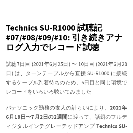
on
Technics
SU-
R1000
Technics SU-R1000 試聴記
試
#07/#08/#09/#10: 引き続きアナ
聴
ログ入力でレコード試聴
記
#11:
内
試聴7日目 (2021年6月25日) 〜 10日目 (2021年6月28
蔵
日) は、ターンテーブルから直接 SU-R1000 に接続
デ
するケーブル到着待ちのため、6日目と同じ環境で
ィ
ジ
レコードをいろいろ聴いてみました。
タ
ル
パナソニック勤務の友人の計らいにより、
2021年
フ
6月19日〜7月2日の2週間
に渡って、話題のフルデ
ォ
ノ
ィジタルインテグレーテッドアンプ
Technics SU-
イ