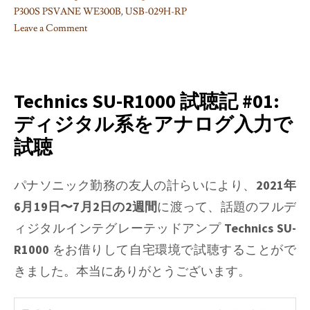
P300S PSVANE WE300B
,
USB-029H-RP
Leave a Comment
on
Technics
SU-
R1000
Technics SU-R1000 試聴記 #01:
試
ディジタル系をアナログ入力で
聴
試聴
記
#02:
LAPC
パナソニック勤務の友人の計らいにより、
2021年
補
6月19日〜7月2日の2週間
に渡って、話題のフルデ
正
ィジタルインテグレーテッドアンプ
Technics SU-
テ
ス
R1000
をお借りして自宅環境で試聴することがで
ト
きました。本当にありがとうございます。