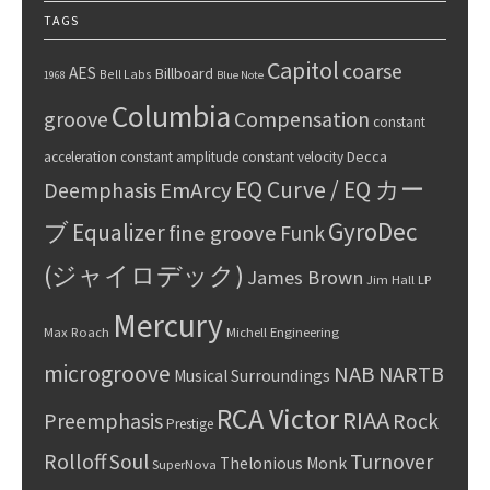
TAGS
Capitol
coarse
AES
Billboard
Bell Labs
1968
Blue Note
Columbia
groove
Compensation
constant
Decca
acceleration
constant amplitude
constant velocity
EQ Curve / EQ カー
Deemphasis
EmArcy
GyroDec
ブ
Equalizer
fine groove
Funk
(ジャイロデック)
James Brown
Jim Hall
LP
Mercury
Max Roach
Michell Engineering
microgroove
NAB
NARTB
Musical Surroundings
RCA Victor
RIAA
Preemphasis
Rock
Prestige
Rolloff
Turnover
Soul
Thelonious Monk
SuperNova