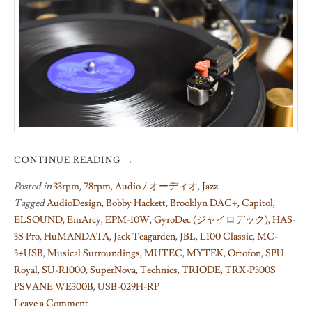
CONTINUE READING
→
Posted in
33rpm
,
78rpm
,
Audio / オーディオ
,
Jazz
Tagged
AudioDesign
,
Bobby Hackett
,
Brooklyn DAC+
,
Capitol
,
ELSOUND
,
EmArcy
,
EPM-10W
,
GyroDec (ジャイロデック)
,
HAS-
3S Pro
,
HuMANDATA
,
Jack Teagarden
,
JBL
,
L100 Classic
,
MC-
3+USB
,
Musical Surroundings
,
MUTEC
,
MYTEK
,
Ortofon
,
SPU
Royal
,
SU-R1000
,
SuperNova
,
Technics
,
TRIODE
,
TRX-P300S
PSVANE WE300B
,
USB-029H-RP
Leave a Comment