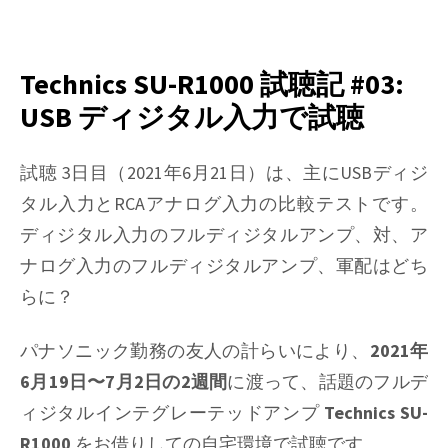
on
Technics
SU-
R1000
Technics SU-R1000 試聴記 #03:
試
USB ディジタル入力で試聴
聴
記
#04/#05:
試聴 3日目（2021年6月21日）は、主にUSBディジ
S/PDIF
タル入力とRCAアナログ入力の比較テストです。
入
ディジタル入力のフルディジタルアンプ、対、ア
力
ナログ入力のフルディジタルアンプ、軍配はどち
で
試
らに？
聴
パナソニック勤務の友人の計らいにより、
2021年
6月19日〜7月2日の2週間
に渡って、話題のフルデ
ィジタルインテグレーテッドアンプ
Technics SU-
R1000
をお借りしての自宅環境で試聴です。