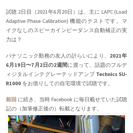
記
#03:
試聴 2日目（2021年6月20日）は、主に LAPC (Load
USB
Adaptive Phase Calibration) 機能のテストです。マ
デ
イクなしのスピーカインピーダンス自動補正の実
ィ
力は？
ジ
タ
ル
パナソニック勤務の友人の計らいにより、
2021年
入
6月19日〜7月2日の2週間
に渡って、話題のフルデ
力
ィジタルインテグレーテッドアンプ
Technics SU-
で
試
R1000
をお借りしての自宅環境で試聴です。
聴
前回
に続き、当時 Facebook に毎日載せていた試聴
記の（加筆修正後の）転載となります。