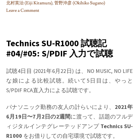
北村英治 (Eiji Kitamura)
,
菅野沖彦 (Okihiko Sugano)
Leave a Comment
on
Technics
SU-
R1000
Technics SU-R1000 試聴記
試
#04/#05: S/PDIF 入力で試聴
聴
記
#06:
試聴4日目 (2021年6月22日) は、NO MUSIC, NO LIFE
外
な娘による比較試聴。続いて5日目は、やっと
部
S/PDIF RCA直入力による試聴です。
フ
ォ
パナソニック勤務の友人の計らいにより、
2021年
ノ
イ
6月19日〜7月2日の2週間
に渡って、話題のフルデ
コ
ィジタルインテグレーテッドアンプ
Technics SU-
で
R1000
をお借りしての自宅環境で試聴です。
レ