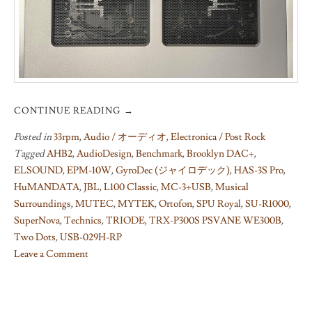
CONTINUE READING
→
Posted in
33rpm
,
Audio / オーディオ
,
Electronica / Post Rock
Tagged
AHB2
,
AudioDesign
,
Benchmark
,
Brooklyn DAC+
,
ELSOUND
,
EPM-10W
,
GyroDec (ジャイロデック)
,
HAS-3S Pro
,
HuMANDATA
,
JBL
,
L100 Classic
,
MC-3+USB
,
Musical
Surroundings
,
MUTEC
,
MYTEK
,
Ortofon
,
SPU Royal
,
SU-R1000
,
SuperNova
,
Technics
,
TRIODE
,
TRX-P300S PSVANE WE300B
,
Two Dots
,
USB-029H-RP
Leave a Comment
on
Technics
SU-