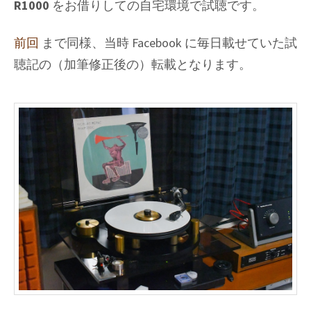
R1000
をお借りしての自宅環境で試聴です。
コ
(補
前回
まで同様、当時 Facebook に毎日載せていた試
正
聴記の（加筆修正後の）転載となります。
前)