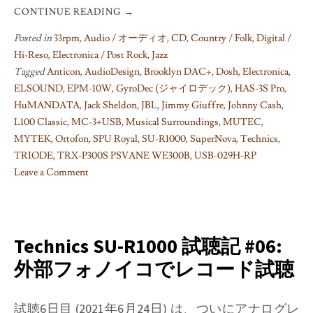
CONTINUE READING
→
Posted in
33rpm
,
Audio / オーディオ
,
CD
,
Country / Folk
,
Digital /
Hi-Reso
,
Electronica / Post Rock
,
Jazz
Tagged
Anticon
,
AudioDesign
,
Brooklyn DAC+
,
Dosh
,
Electronica
,
ELSOUND
,
EPM-10W
,
GyroDec (ジャイロデック)
,
HAS-3S Pro
,
HuMANDATA
,
Jack Sheldon
,
JBL
,
Jimmy Giuffre
,
Johnny Cash
,
L100 Classic
,
MC-3+USB
,
Musical Surroundings
,
MUTEC
,
MYTEK
,
Ortofon
,
SPU Royal
,
SU-R1000
,
SuperNova
,
Technics
,
TRIODE
,
TRX-P300S PSVANE WE300B
,
USB-029H-RP
Leave a Comment
on
Technics
SU-
R1000
Technics SU-R1000 試聴記 #06:
試
外部フォノイコでレコード試聴
聴
記
#07/#08/#09/#10:
試聴6日目 (2021年6月24日) は、ついにアナログレ