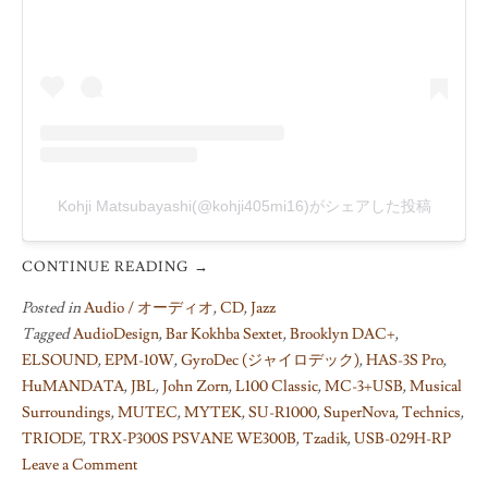
Kohji Matsubayashi(@kohji405mi16)がシェアした投稿
CONTINUE READING
→
Posted in
Audio / オーディオ
,
CD
,
Jazz
Tagged
AudioDesign
,
Bar Kokhba Sextet
,
Brooklyn DAC+
,
ELSOUND
,
EPM-10W
,
GyroDec (ジャイロデック)
,
HAS-3S Pro
,
HuMANDATA
,
JBL
,
John Zorn
,
L100 Classic
,
MC-3+USB
,
Musical
Surroundings
,
MUTEC
,
MYTEK
,
SU-R1000
,
SuperNova
,
Technics
,
TRIODE
,
TRX-P300S PSVANE WE300B
,
Tzadik
,
USB-029H-RP
Leave a Comment