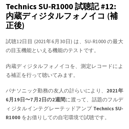
R1000
Technics SU-R1000 試聴記 #12:
試
内蔵ディジタルフォノイコ (補
聴
正後)
記
#14:
総
試聴12日目 (2021年6月30日) は、SU-R1000 の最大
論
の目玉機能といえる機能のテストです。
と
後
内蔵ディジタルフォノイコを、測定レコードによ
日
談
る補正を行って聴いてみます。
パナソニック勤務の友人の計らいにより、
2021年
6月19日〜7月2日の2週間
に渡って、話題のフルデ
ィジタルインテグレーテッドアンプ
Technics SU-
R1000
をお借りしての自宅環境で試聴です。