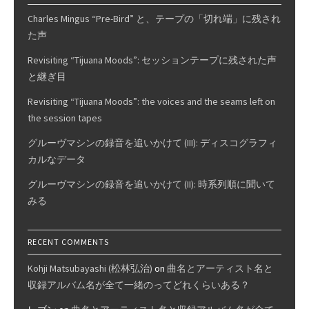
タ
Charles Mingus “Pre-Bird” と、テープの「切れ端」に残され
ル
た声
系
を
Revisiting “Tijuana Moods”: セッションテープに残された声
ア
と継ぎ目
ナ
Revisiting “Tijuana Moods”: the voices and the seams left on
ロ
the session tapes
グ
入
グルーヴマシンの録音を追いかけて (III): ディスコグラフィ
力
カルなデータ
で
グルーヴマシンの録音を追いかけて (II): 時系列順に聞いて
試
みる
聴
RECENT COMMENTS
Kohji Matsubayashi (松林弘治)
on
曲名とアーティスト名と
収録アルバム名が全て一緒のってどれくらいある？