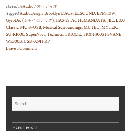
Posted in
Audio / オーディオ
Tagged
AudioDesign
,
Brooklyn DAC+
,
ELSOUND
,
EPM-10W
,
GyroDec (ジャイロデック)
,
HAS-3S Pro
,
HuMANDATA
,
JBL
,
L100
Classic
,
MC-3+USB
,
Musical Surroundings
,
MUTEC
,
MYTEK
,
SU-R1000
,
SuperNova
,
Technics
,
TRIODE
,
TRX-P300S PSVANE
WE300B
,
USB-029H-RP
Leave a Comment
on
Technics
SU-
R1000
試
聴
記
Search
#01:
for:
デ
ィ
ジ
RECENT POSTS