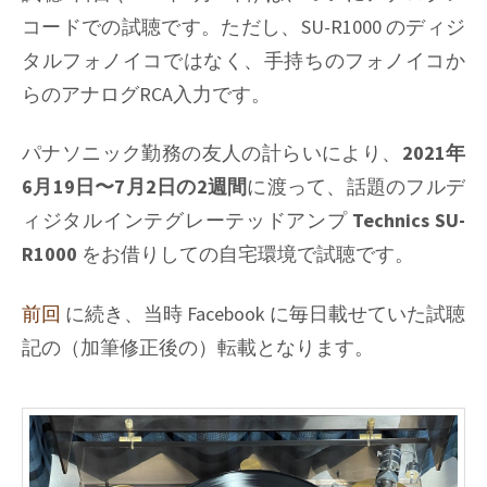
引
コードでの試聴です。ただし、SU-R1000 のディジ
き
タルフォノイコではなく、手持ちのフォノイコか
続
らのアナログRCA入力です。
き
ア
ナ
パナソニック勤務の友人の計らいにより、
2021年
ロ
6月19日〜7月2日の2週間
に渡って、話題のフルデ
グ
ィジタルインテグレーテッドアンプ
Technics SU-
入
力
R1000
をお借りしての自宅環境で試聴です。
で
レ
前回
に続き、当時 Facebook に毎日載せていた試聴
コ
記の（加筆修正後の）転載となります。
ー
ド
試
聴