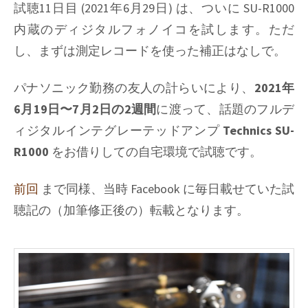
試聴11日目 (2021年6月29日) は、ついに SU-R1000
蔵
内蔵のディジタルフォノイコを試します。ただ
デ
し、まずは測定レコードを使った補正はなしで。
ィ
ジ
タ
パナソニック勤務の友人の計らいにより、
2021年
ル
6月19日〜7月2日の2週間
に渡って、話題のフルデ
フ
ィジタルインテグレーテッドアンプ
Technics SU-
ォ
ノ
R1000
をお借りしての自宅環境で試聴です。
イ
コ
前回
まで同様、当時 Facebook に毎日載せていた試
(補
聴記の（加筆修正後の）転載となります。
正
後)