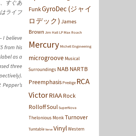
れ、すぐあ
GyroDec (ジャイ
Funk
ではライブ
ロデック)
James
Brown
Jim Hall
LP
Max Roach
 I believe
Mercury
75 from his
Michell Engineering
 label as a
microgroove
Musical
ased three
NAB
NARTB
Surroundings
ectively).
RCA
Preemphasis
Prestige
t Pepper’s
Victor
RIAA
Rock
Rolloff
Soul
SuperNova
Turnover
Thelonious Monk
Vinyl
Western
Turntable
Verve