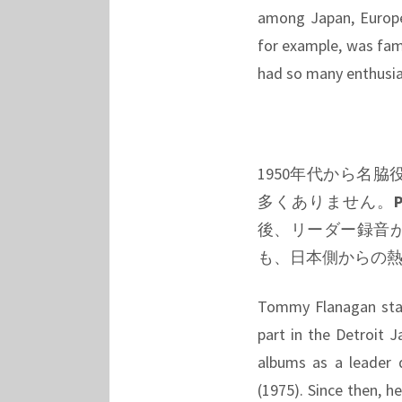
among Japan, Europ
for example, was fam
had so many enthusiast
1950年代から名
多くありません。
P
後、リーダー録音
も、日本側からの
Tommy Flanagan start
part in the Detroit 
albums as a leader 
(1975). Since then, h