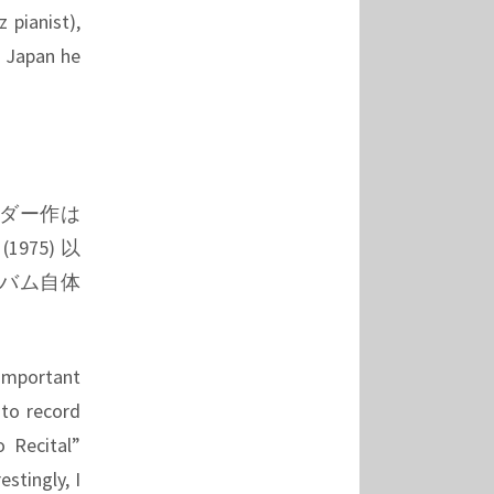
 pianist),
n Japan he
ーダー作は
(1975) 以
バム自体
。
 important
 to record
 Recital”
stingly, I