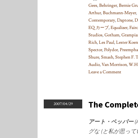
Gees
,
Behringer
,
Bernie G
Arthur
,
Buchmann-Meyer
,
Contemporary
,
Daptone
,
D
EQ カーブ
,
Equalizer
,
Fair
Studios
,
Gotham
,
Grampia
Rich
,
Les Paul
,
Lester Koen
Spector
,
Polydor
,
Preempha
Shure
,
Smash
,
Stephen F.
Audio
,
Van Morrison
,
W.H.
Leave a Comment
on
Things
I
learned
The Complete
2007/04/29
on
Phono
アート・ペッパー
(
EQ
グな (と私が思って
curves,