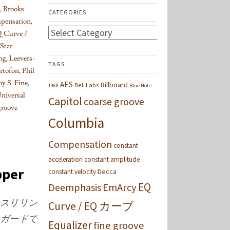
,
Brooks
CATEGORIES
pensation
,
Categories
 Curve /
Star
ng
,
Leevers-
TAGS
rtofon
,
Phil
y S. Fine
,
AES
Billboard
Bell Labs
1968
Blue Note
niversal
Capitol
coarse groove
roove
Columbia
Compensation
constant
acceleration
constant amplitude
pper
Decca
constant velocity
EQ
Deemphasis
EmArcy
スリリン
Curve / EQ カーブ
ンガードで
Equalizer
fine groove