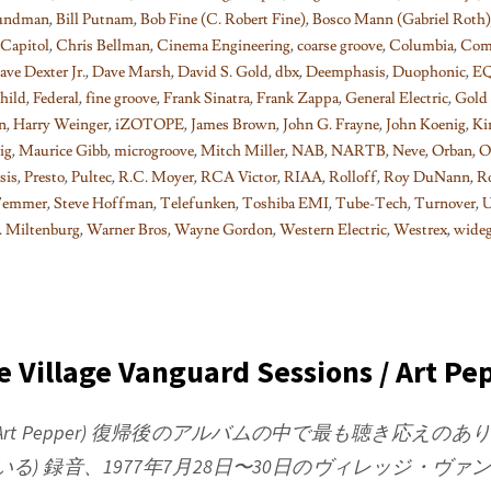
rundman
,
Bill Putnam
,
Bob Fine (C. Robert Fine)
,
Bosco Mann (Gabriel Roth)
Capitol
,
Chris Bellman
,
Cinema Engineering
,
coarse groove
,
Columbia
,
Com
ave Dexter Jr.
,
Dave Marsh
,
David S. Gold
,
dbx
,
Deemphasis
,
Duophonic
,
EQ
child
,
Federal
,
fine groove
,
Frank Sinatra
,
Frank Zappa
,
General Electric
,
Gold 
n
,
Harry Weinger
,
iZOTOPE
,
James Brown
,
John G. Frayne
,
John Koenig
,
Ki
ig
,
Maurice Gibb
,
microgroove
,
Mitch Miller
,
NAB
,
NARTB
,
Neve
,
Orban
,
O
sis
,
Presto
,
Pultec
,
R.C. Moyer
,
RCA Victor
,
RIAA
,
Rolloff
,
Roy DuNann
,
Ro
 Temmer
,
Steve Hoffman
,
Telefunken
,
Toshiba EMI
,
Tube-Tech
,
Turnover
,
U
 Miltenburg
,
Warner Bros
,
Wayne Gordon
,
Western Electric
,
Westrex
,
wideg
 Village Vanguard Sessions / Art Pe
Art Pepper)
復帰後のアルバムの中で最も聴き応えのあり
いる) 録音、1977年7月28日〜30日のヴィレッジ・ヴァ