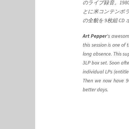
Pt.
のライブ録音。198
24
とに米コンテンポラ
の全貌を 9枚組 C
Art Pepper
‘s awesome
this session is one of
long absence. This sup
3LP box set. Soon aft
individual LPs (entit
Then we now have 9CD
better days.