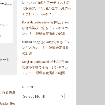
レブン
on
曲名とアーティスト名
と収録アルバム名が全て一緒のっ
てどれくらいある？
Kohji Matsubayashi (松林弘治)
on
なぜ小学校で今も「ジンギスカ
ン」？ — 運動会定番曲の起源
MIDORI
on
なぜ小学校で今も「ジ
ンギスカン」？ — 運動会定番曲
の起源
ャート
Kohji Matsubayashi (松林弘治)
on
なぜ小学校で今も「ジンギスカ
ン」？ — 運動会定番曲の起源
ARCHIVES
ogy / 録音再生
Archives
Beatles
,
Bee