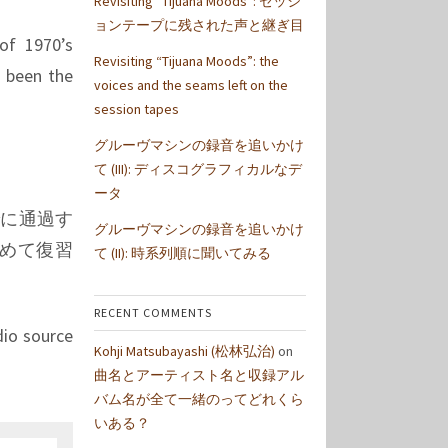
Revisiting “Tijuana Moods”: セッシ
ョンテープに残された声と継ぎ目
 of 1970’s
Revisiting “Tijuana Moods”: the
d been the
voices and the seams left on the
session tapes
グルーヴマシンの録音を追いかけ
て (III): ディスコグラフィカルなデ
ータ
でに通過す
グルーヴマシンの録音を追いかけ
めて復習
て (II): 時系列順に聞いてみる
RECENT COMMENTS
dio source
Kohji Matsubayashi (松林弘治)
on
曲名とアーティスト名と収録アル
バム名が全て一緒のってどれくら
いある？