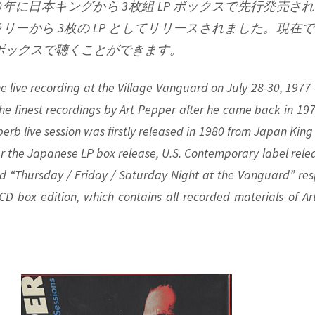
0年に日本キングから 3枚組 LP ボックスで先行発売さ
リーから 3枚の LP としてリリースされました。現在
D ボックスで聴くことができます。
 live recording at the Village Vanguard on July 28-30, 1977 –
 the finest recordings by Art Pepper after he came back in 19
erb live session was firstly released in 1980 from Japan King
er the Japanese LP box release, U.S. Contemporary label rele
led “Thursday / Friday / Saturday Night at the Vanguard” resp
 box edition, which contains all recorded materials of Ar