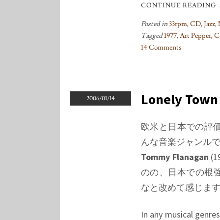
CONTINUE READING
Posted in
33rpm
,
CD
,
Jazz
,
Tagged
1977
,
Art Pepper
,
C
14 Comments
on
The
Complete
Village
Lonely Town
2006/01/14
Vanguard
Sessions
欧米と日本での評価
/
んな音楽ジャンル
Art
Pepper
Tommy Flanagan
(
のの、日本での根
なと改めて感じま
In any musical genres