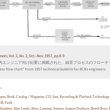
eer, Vol. 3, No. 2, Oct.-Nov. 1957, pp.8-9
CA社内エンジニア向け紀要に掲載された、録音プロセスのフローチ
ss flow chart” from 1957 technocal bulletin for RCA’s engineers.
→
rpm
,
Book
,
Catalog / Magazine
,
CD
,
Jazz
,
Recording & Playback Technol
&B, Funk
Blumlein
,
Alan Leeds
,
Altec-Lansing
,
Ampex
,
Aragon Products
,
Beach Boys
,