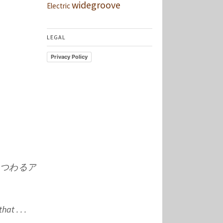
widegroove
Electric
LEGAL
Privacy Policy
まつわるア
at . . .