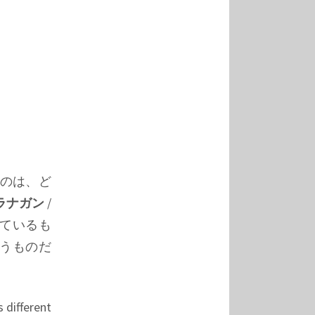
うのは、ど
ラナガン
/
れているも
うものだ
 different