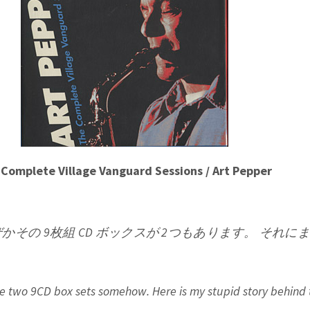
Complete Village Vanguard Sessions / Art Pepper
その 9枚組 CD ボックスが 2つもあります。 それに
e two 9CD box sets somehow. Here is my stupid story behind th