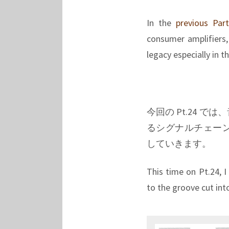
In the
previous Par
consumer amplifiers,
legacy especially in t
今回の Pt.24
るシグナルチェー
していきます。
This time on Pt.24, I
to the groove cut into