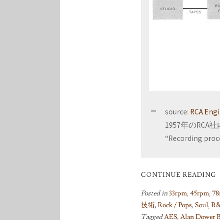
source:
RCA Engin
1957年のR
“Recording proce
CONTINUE READING
Posted in
33rpm
,
45rpm
,
78
技術
,
Rock / Pops
,
Soul, R
Tagged
AES
,
Alan Dower 