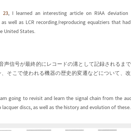
t 23
, I learned an interesting article on RIAA deviation
 as well as LCR recording/reproducing equalziers that ha
he United States.
 では、音声信号が最終的にレコードの溝として記録されるま
ン、そこで使われる機器の歴史的変遷などについて、改
 am going to revisit and learn the signal chain from the au
 lacquer discs, as well as the history and evolution of these.