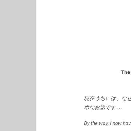
The 
現在うちには、なぜか
ホなお話です . . .
By the way, I now hav